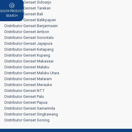
Distributor Genset Sidoarjo
Distributor Genset Tarakan
QUICK PRODUCT
Distributor Genset Bali
SEARCH
Distributor Genset Balikpapan
Distributor Genset Banjarmasin
Distributor Genset Ambon
Distributor Genset Gorontalo
Distributor Genset Jayapura
Distributor Genset Ketapang
Distributor Genset Kupang
Distributor Genset Makassar
Distributor Genset Maluku
Distributor Genset Maluku Utara
Distributor Genset Mataram
Distributor Genset Merauke
Distributor Genset NTT
Distributor Genset Palu
Distributor Genset Papua
Distributor Genset Samarinda
Distributor Genset Singkawang
Distributor Genset Sorong