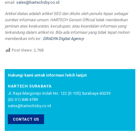
email:
sales@hartechsby.co.id
.
Artikel diatas adalah artikel SEO dan ditulis oleh penulis lepas sebagai
sumber informasi umum. HARTECH Genset Official tidak memberikan
jaminan atas keakuratan, kecukupan, atau keandalan informasi yang
terkandung dalam artikel ini. Bila ada informasi yang tidak tepat mohon
memberikan info ke :
GRADIN Digital Agency
Post Views:
2,768
Hubungi kami untuk informasi lebih lanjut
HARTECH SURABAYA
Jl. Raya Margorejo Indah No. 122 (D-105) Surabaya 60239
(62-31) 848 4789
sales@hartechsby.co.id
CONTACT US