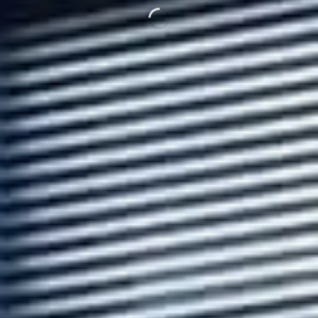
strindo Surabaya (Hartech Genset) perusahaan manufaktur gens
pertama dan terbesar di Indonesia sejak tahun 1986.
CEK HARGA