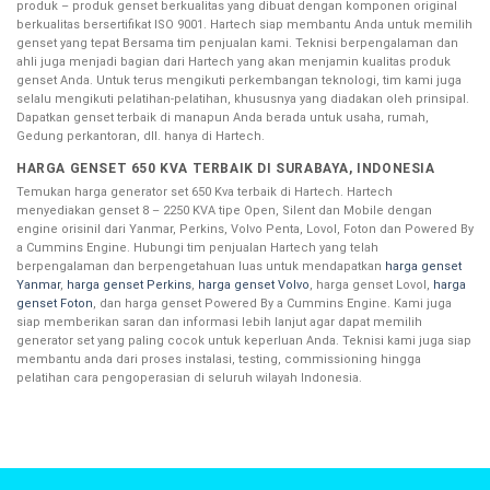
produk – produk genset berkualitas yang dibuat dengan komponen original
berkualitas bersertifikat ISO 9001. Hartech siap membantu Anda untuk memilih
genset yang tepat Bersama tim penjualan kami. Teknisi berpengalaman dan
ahli juga menjadi bagian dari Hartech yang akan menjamin kualitas produk
genset Anda. Untuk terus mengikuti perkembangan teknologi, tim kami juga
selalu mengikuti pelatihan-pelatihan, khususnya yang diadakan oleh prinsipal.
Dapatkan genset terbaik di manapun Anda berada untuk usaha, rumah,
Gedung perkantoran, dll. hanya di Hartech.
HARGA GENSET 650 KVA TERBAIK DI SURABAYA, INDONESIA
Temukan harga generator set 650 Kva terbaik di Hartech. Hartech
menyediakan genset 8 – 2250 KVA tipe Open, Silent dan Mobile dengan
engine orisinil dari Yanmar, Perkins, Volvo Penta, Lovol, Foton dan Powered By
a Cummins Engine. Hubungi tim penjualan Hartech yang telah
berpengalaman dan berpengetahuan luas untuk mendapatkan
harga genset
Yanmar
,
harga genset Perkins
,
harga genset Volvo
, harga genset Lovol,
harga
genset Foton
, dan harga genset Powered By a Cummins Engine. Kami juga
siap memberikan saran dan informasi lebih lanjut agar dapat memilih
generator set yang paling cocok untuk keperluan Anda. Teknisi kami juga siap
membantu anda dari proses instalasi, testing, commissioning hingga
pelatihan cara pengoperasian di seluruh wilayah Indonesia.