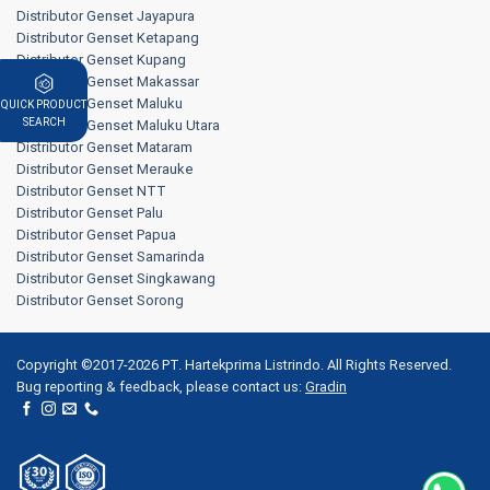
Distributor Genset Jayapura
Distributor Genset Ketapang
Distributor Genset Kupang
Distributor Genset Makassar
Distributor Genset Maluku
QUICK PRODUCT
SEARCH
Distributor Genset Maluku Utara
Distributor Genset Mataram
Distributor Genset Merauke
Distributor Genset NTT
Distributor Genset Palu
Distributor Genset Papua
Distributor Genset Samarinda
Distributor Genset Singkawang
Distributor Genset Sorong
Copyright ©2017-2026 PT. Hartekprima Listrindo. All Rights Reserved.
Bug reporting & feedback, please contact us:
Gradin