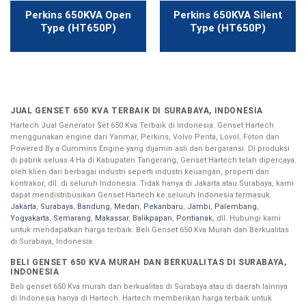
Perkins 650KVA Open
Perkins 650KVA Silent
Type (HT650P)
Type (HT650P)
JUAL GENSET 650 KVA TERBAIK DI SURABAYA, INDONESIA
Hartech Jual Generator Set 650 Kva Terbaik di Indonesia. Genset Hartech
menggunakan engine dari Yanmar, Perkins, Volvo Penta, Lovol, Foton dan
Powered By a Cummins Engine yang dijamin asli dan bergaransi. Di produksi
di pabrik seluas 4 Ha di Kabupaten Tangerang, Genset Hartech telah dipercaya
oleh klien dari berbagai industri seperti industri keuangan, properti dan
kontrakor, dll. di seluruh Indonesia. Tidak hanya di Jakarta atau Surabaya, kami
dapat mendistribusikan Genset Hartech ke seluruh Indonesia termasuk
Jakarta
,
Surabaya
,
Bandung
,
Medan
,
Pekanbaru
,
Jambi
,
Palembang
,
Yogyakarta
,
Semarang
,
Makassar
,
Balikpapan
,
Pontianak
, dll. Hubungi kami
untuk mendapatkan harga terbaik. Beli Genset 650 Kva Murah dan Berkualitas
di Surabaya, Indonesia
BELI GENSET 650 KVA MURAH DAN BERKUALITAS DI SURABAYA,
INDONESIA
Beli genset 650 Kva murah dan berkualitas di Surabaya atau di daerah lainnya
di Indonesia hanya di Hartech. Hartech memberikan harga terbaik untuk