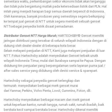
sementara waktu, perkembangan sektor ekonomi tidak akan terganggu
dan tidak pula bergantung mutlak pada ketersediaan listrik dari PLN. Hal
inilah yang menjadi harapan bagi semua daerah terpencil di Indonesia.
Oleh karenanya, banyak produsen yang semestinya segera berkunjung
ke tempat jual genset di NTT untuk segera membeli sebuah genset
NTTsebagai penyedia listrik disaat pemadaman.
Distributor Genset NTT Harga Murah
, HARTECHSBY® Genset memiliki
jaringan distribusi yang tersebar di seluruh wilayah Indonesia dengan di
dukung oleh dealer-dealer di beberapa kota besar.
Selain melayani penjualan di NTT, Kami juga melayani penjualan di luar
NTT. Fokus Hartechsby adalah menyediakan Genset terbaik unutk
wilayah Indonesia Timur, mulai dari Surabaya sampai ke Papua. Dengan
didukung tim penjualan yang berpengalaman serta layanan purna jual /
after sales service yang didukung oleh devisi service & sparepart.
Hartechsby sebagai penyedia genset terlengkap dan
termurah menyediakan berbagai merk genset murai
dari Yanmar, Perkins, Volvo Penta, Lovol, Cummins, Foton, dll.
Hartechsby menyediakan berbagai macam dan merk genset
untuk keperluan kantor, rumah tangga, rumah sakit, rumah ibadah, baik
berskala kecil sampai berskala besar. Hartechsby dikenal memiliki