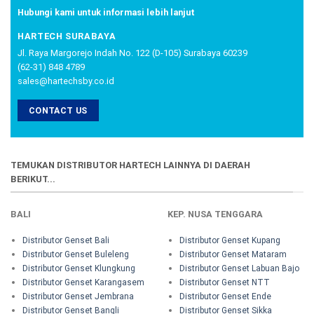
Hubungi kami untuk informasi lebih lanjut
HARTECH SURABAYA
Jl. Raya Margorejo Indah No. 122 (D-105) Surabaya 60239
(62-31) 848 4789
sales@hartechsby.co.id
CONTACT US
TEMUKAN DISTRIBUTOR HARTECH LAINNYA DI DAERAH
BERIKUT...
BALI
KEP. NUSA TENGGARA
Distributor Genset Bali
Distributor Genset Kupang
Distributor Genset Buleleng
Distributor Genset Mataram
Distributor Genset Klungkung
Distributor Genset Labuan Bajo
Distributor Genset Karangasem
Distributor Genset NTT
Distributor Genset Jembrana
Distributor Genset Ende
Distributor Genset Bangli
Distributor Genset Sikka