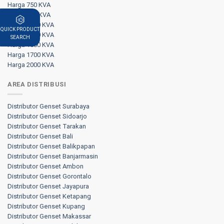
Harga 750 KVA
Harga 800 KVA
Harga 1000 KVA
QUICK PRODUCT
Harga 1250 KVA
SEARCH
Harga 1500 KVA
Harga 1700 KVA
Harga 2000 KVA
AREA DISTRIBUSI
Distributor Genset Surabaya
Distributor Genset Sidoarjo
Distributor Genset Tarakan
Distributor Genset Bali
Distributor Genset Balikpapan
Distributor Genset Banjarmasin
Distributor Genset Ambon
Distributor Genset Gorontalo
Distributor Genset Jayapura
Distributor Genset Ketapang
Distributor Genset Kupang
Distributor Genset Makassar