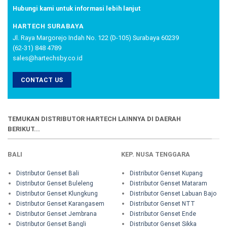
Hubungi kami untuk informasi lebih lanjut
HARTECH SURABAYA
Jl. Raya Margorejo Indah No. 122 (D-105) Surabaya 60239
(62-31) 848 4789
sales@hartechsby.co.id
CONTACT US
TEMUKAN DISTRIBUTOR HARTECH LAINNYA DI DAERAH
BERIKUT...
BALI
KEP. NUSA TENGGARA
Distributor Genset Bali
Distributor Genset Kupang
Distributor Genset Buleleng
Distributor Genset Mataram
Distributor Genset Klungkung
Distributor Genset Labuan Bajo
Distributor Genset Karangasem
Distributor Genset NTT
Distributor Genset Jembrana
Distributor Genset Ende
Distributor Genset Bangli
Distributor Genset Sikka