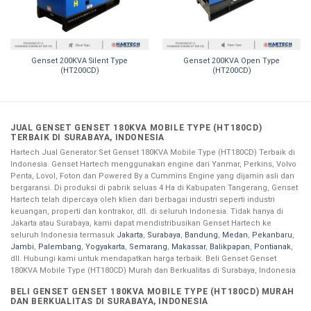
Genset 200KVA Silent Type
Genset 200KVA Open Type
(HT200CD)
(HT200CD)
JUAL GENSET GENSET 180KVA MOBILE TYPE (HT180CD)
TERBAIK DI SURABAYA, INDONESIA
Hartech Jual Generator Set Genset 180KVA Mobile Type (HT180CD) Terbaik di
Indonesia. Genset Hartech menggunakan engine dari Yanmar, Perkins, Volvo
Penta, Lovol, Foton dan Powered By a Cummins Engine yang dijamin asli dan
bergaransi. Di produksi di pabrik seluas 4 Ha di Kabupaten Tangerang, Genset
Hartech telah dipercaya oleh klien dari berbagai industri seperti industri
keuangan, properti dan kontrakor, dll. di seluruh Indonesia. Tidak hanya di
Jakarta atau Surabaya, kami dapat mendistribusikan Genset Hartech ke
seluruh Indonesia termasuk
Jakarta
,
Surabaya
,
Bandung
,
Medan
,
Pekanbaru
,
Jambi
,
Palembang
,
Yogyakarta
,
Semarang
,
Makassar
,
Balikpapan
,
Pontianak
,
dll. Hubungi kami untuk mendapatkan harga terbaik. Beli Genset Genset
180KVA Mobile Type (HT180CD) Murah dan Berkualitas di Surabaya, Indonesia
BELI GENSET GENSET 180KVA MOBILE TYPE (HT180CD) MURAH
DAN BERKUALITAS DI SURABAYA, INDONESIA