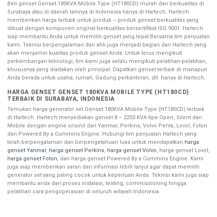
Beli genset Genset 180KVA Mobile Type (HT180CD) murah dan berkualitas di
Surabaya atau di daerah lainnya di Indonesia hanya di Hartech. Hartech
memberikan harga terbaik untuk produk – produk genset berkualitas yang
dibuat dengan komponen original berkualitas bersertifikat ISO 9001. Hartech
siap membantu Anda untuk memilih genset yang tepat Bersama tim penjualan
kami. Teknisi berpengalaman dan ahli juga menjadi bagian dari Hartech yang
akan menjamin kualitas produk genset Anda. Untuk terus mengikuti
perkembangan teknologi, tim kami juga selalu mengikuti pelatihan-pelatihan,
khususnya yang diadakan oleh prinsipal. Dapatkan genset terbaik di manapun
Anda berada untuk usaha, rumah, Gedung perkantoran, dll. hanya di Hartech.
HARGA GENSET GENSET 180KVA MOBILE TYPE (HT180CD)
TERBAIK DI SURABAYA, INDONESIA
Temukan harga generator set Genset 180KVA Mobile Type (HT180CD) terbaik
di Hartech. Hartech menyediakan genset 8 – 2250 KVA tipe Open, Silent dan
Mobile dengan engine orisinil dari Yanmar, Perkins, Volvo Penta, Lovol, Foton
dan Powered By a Cummins Engine. Hubungi tim penjualan Hartech yang
telah berpengalaman dan berpengetahuan luas untuk mendapatkan
harga
genset Yanmar
,
harga genset Perkins
,
harga genset Volvo
, harga genset Lovol,
harga genset Foton
, dan harga genset Powered By a Cummins Engine. Kami
juga siap memberikan saran dan informasi lebih lanjut agar dapat memilih
generator set yang paling cocok untuk keperluan Anda. Teknisi kami juga siap
membantu anda dari proses instalasi, testing, commissioning hingga
pelatihan cara pengoperasian di seluruh wilayah Indonesia.