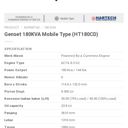
PRODUCT
/
KAPASITAS
/
180 KVA
Genset 180KVA Mobile Type (HT180CD)
SPECIFICATION
Merk Mesin
Powered By a Cummins Engine
Engine Type
6CTA 8.3 G2
Power Output
180 Kva / 144 Kw
Nomor Silinder
6
Bore x Stroke
114.0 x 135.0 mm
Piston Displ.
8.300 Ltr
Konsumsi bahan bakar (L/H)
30.00 (75% Load) / 40.00 (100% Load)
Oil capacity
23.8 Ltr
Panjang
3610 mm
Lebar
1310 mm
Tinggi
1800 mm