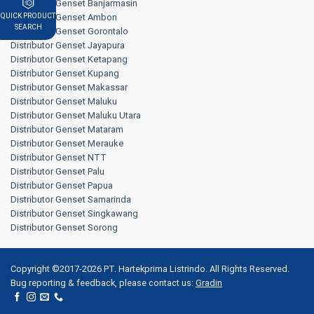
Distributor Genset Banjarmasin
Distributor Genset Ambon
QUICK PRODUCT
SEARCH
Distributor Genset Gorontalo
Distributor Genset Jayapura
Distributor Genset Ketapang
Distributor Genset Kupang
Distributor Genset Makassar
Distributor Genset Maluku
Distributor Genset Maluku Utara
Distributor Genset Mataram
Distributor Genset Merauke
Distributor Genset NTT
Distributor Genset Palu
Distributor Genset Papua
Distributor Genset Samarinda
Distributor Genset Singkawang
Distributor Genset Sorong
Copyright ©2017-2026 PT. Hartekprima Listrindo. All Rights Reserved.
Bug reporting & feedback, please contact us:
Gradin