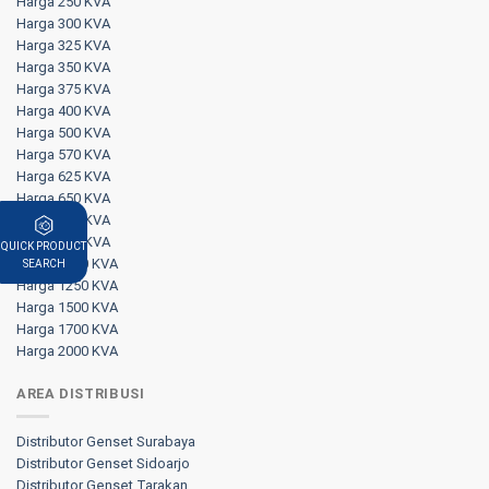
Harga 250 KVA
Harga 300 KVA
Harga 325 KVA
Harga 350 KVA
Harga 375 KVA
Harga 400 KVA
Harga 500 KVA
Harga 570 KVA
Harga 625 KVA
Harga 650 KVA
Harga 750 KVA
Harga 800 KVA
QUICK PRODUCT
Harga 1000 KVA
SEARCH
Harga 1250 KVA
Harga 1500 KVA
Harga 1700 KVA
Harga 2000 KVA
AREA DISTRIBUSI
Distributor Genset Surabaya
Distributor Genset Sidoarjo
Distributor Genset Tarakan