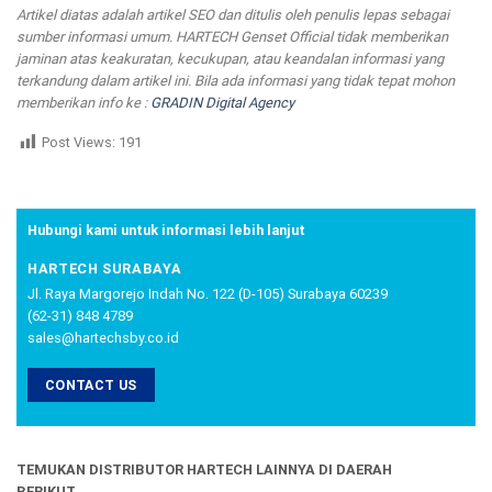
Artikel diatas adalah artikel SEO dan ditulis oleh penulis lepas sebagai
sumber informasi umum. HARTECH Genset Official tidak memberikan
jaminan atas keakuratan, kecukupan, atau keandalan informasi yang
terkandung dalam artikel ini. Bila ada informasi yang tidak tepat mohon
memberikan info ke :
GRADIN Digital Agency
Post Views:
191
Hubungi kami untuk informasi lebih lanjut
HARTECH SURABAYA
Jl. Raya Margorejo Indah No. 122 (D-105) Surabaya 60239
(62-31) 848 4789
sales@hartechsby.co.id
CONTACT US
TEMUKAN DISTRIBUTOR HARTECH LAINNYA DI DAERAH
BERIKUT...