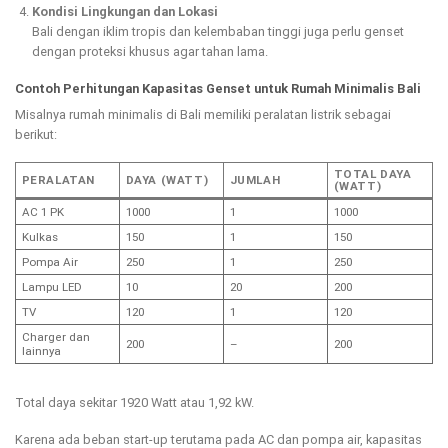
Kondisi Lingkungan dan Lokasi
Bali dengan iklim tropis dan kelembaban tinggi juga perlu genset
dengan proteksi khusus agar tahan lama.
Contoh Perhitungan Kapasitas Genset untuk Rumah Minimalis Bali
Misalnya rumah minimalis di Bali memiliki peralatan listrik sebagai
berikut:
TOTAL DAYA
PERALATAN
DAYA (WATT)
JUMLAH
(WATT)
AC 1 PK
1000
1
1000
Kulkas
150
1
150
Pompa Air
250
1
250
Lampu LED
10
20
200
TV
120
1
120
Charger dan
200
–
200
lainnya
Total daya sekitar 1920 Watt atau 1,92 kW.
Karena ada beban start-up terutama pada AC dan pompa air, kapasitas