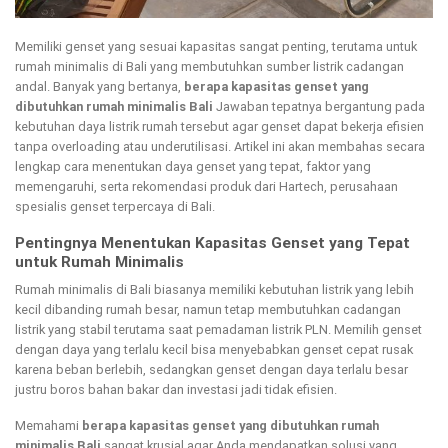
Memiliki genset yang sesuai kapasitas sangat penting, terutama untuk
rumah minimalis di Bali yang membutuhkan sumber listrik cadangan
andal. Banyak yang bertanya,
berapa kapasitas genset yang
dibutuhkan rumah minimalis Bali
Jawaban tepatnya bergantung pada
kebutuhan daya listrik rumah tersebut agar genset dapat bekerja efisien
tanpa overloading atau underutilisasi. Artikel ini akan membahas secara
lengkap cara menentukan daya genset yang tepat, faktor yang
memengaruhi, serta rekomendasi produk dari Hartech, perusahaan
spesialis genset terpercaya di Bali.
Pentingnya Menentukan Kapasitas Genset yang Tepat
untuk Rumah Minimalis
Rumah minimalis di Bali biasanya memiliki kebutuhan listrik yang lebih
kecil dibanding rumah besar, namun tetap membutuhkan cadangan
listrik yang stabil terutama saat pemadaman listrik PLN. Memilih genset
dengan daya yang terlalu kecil bisa menyebabkan genset cepat rusak
karena beban berlebih, sedangkan genset dengan daya terlalu besar
justru boros bahan bakar dan investasi jadi tidak efisien.
Memahami
berapa kapasitas genset yang dibutuhkan rumah
minimalis Bali
sangat krusial agar Anda mendapatkan solusi yang