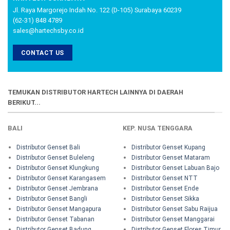
Jl. Raya Margorejo Indah No. 122 (D-105) Surabaya 60239
(62-31) 848 4789
sales@hartechsby.co.id
CONTACT US
TEMUKAN DISTRIBUTOR HARTECH LAINNYA DI DAERAH
BERIKUT...
BALI
KEP. NUSA TENGGARA
Distributor Genset Bali
Distributor Genset Kupang
Distributor Genset Buleleng
Distributor Genset Mataram
Distributor Genset Klungkung
Distributor Genset Labuan Bajo
Distributor Genset Karangasem
Distributor Genset NTT
Distributor Genset Jembrana
Distributor Genset Ende
Distributor Genset Bangli
Distributor Genset Sikka
Distributor Genset Mangapura
Distributor Genset Sabu Raijua
Distributor Genset Tabanan
Distributor Genset Manggarai
Distributor Genset Badung
Distributor Genset Flores Timur