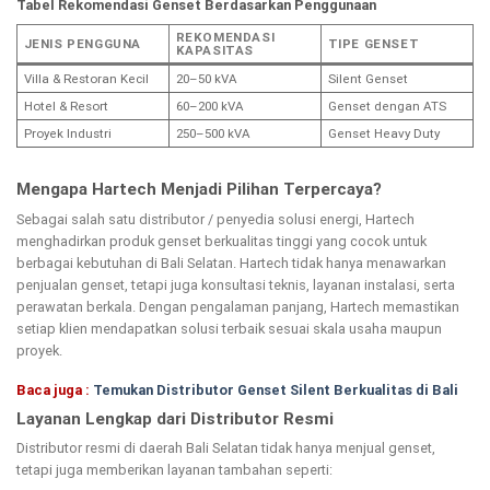
Tabel Rekomendasi Genset Berdasarkan Penggunaan
REKOMENDASI
JENIS PENGGUNA
TIPE GENSET
KAPASITAS
Villa & Restoran Kecil
20–50 kVA
Silent Genset
Hotel & Resort
60–200 kVA
Genset dengan ATS
Proyek Industri
250–500 kVA
Genset Heavy Duty
Mengapa Hartech Menjadi Pilihan Terpercaya?
Sebagai salah satu distributor / penyedia solusi energi, Hartech
menghadirkan produk genset berkualitas tinggi yang cocok untuk
berbagai kebutuhan di Bali Selatan. Hartech tidak hanya menawarkan
penjualan genset, tetapi juga konsultasi teknis, layanan instalasi, serta
perawatan berkala. Dengan pengalaman panjang, Hartech memastikan
setiap klien mendapatkan solusi terbaik sesuai skala usaha maupun
proyek.
Baca juga :
Temukan Distributor Genset Silent Berkualitas di Bali
Layanan Lengkap dari Distributor Resmi
Distributor resmi di daerah Bali Selatan tidak hanya menjual genset,
tetapi juga memberikan layanan tambahan seperti: