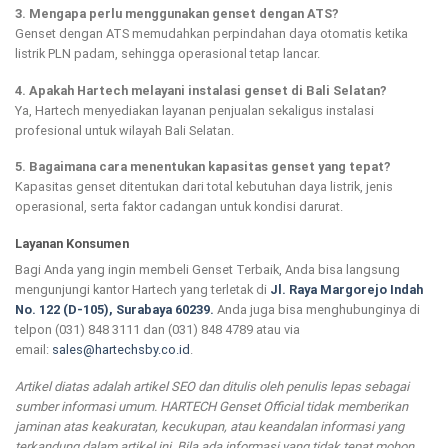
3. Mengapa perlu menggunakan genset dengan ATS?
Genset dengan ATS memudahkan perpindahan daya otomatis ketika
listrik PLN padam, sehingga operasional tetap lancar.
4. Apakah Hartech melayani instalasi genset di Bali Selatan?
Ya, Hartech menyediakan layanan penjualan sekaligus instalasi
profesional untuk wilayah Bali Selatan.
5. Bagaimana cara menentukan kapasitas genset yang tepat?
Kapasitas genset ditentukan dari total kebutuhan daya listrik, jenis
operasional, serta faktor cadangan untuk kondisi darurat.
Layanan Konsumen
Bagi Anda yang ingin membeli Genset Terbaik, Anda bisa langsung
mengunjungi kantor Hartech yang terletak di
Jl. Raya Margorejo Indah
No. 122 (D-105), Surabaya 60239.
Anda juga bisa menghubunginya di
telpon (031) 848 3111 dan (031) 848 4789 atau via
email:
sales@hartechsby.co.id
.
Artikel diatas adalah artikel SEO dan ditulis oleh penulis lepas sebagai
sumber informasi umum. HARTECH Genset Official tidak memberikan
jaminan atas keakuratan, kecukupan, atau keandalan informasi yang
terkandung dalam artikel ini. Bila ada informasi yang tidak tepat mohon