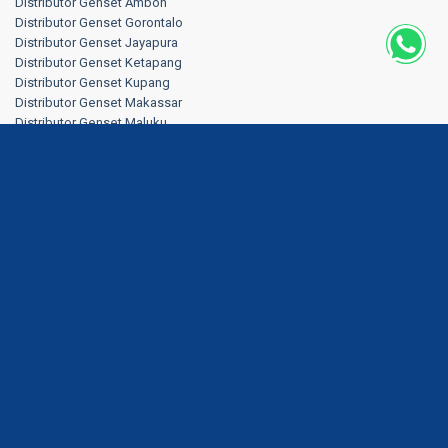
Distributor Genset Ambon
Distributor Genset Gorontalo
Distributor Genset Jayapura
Distributor Genset Ketapang
Distributor Genset Kupang
Distributor Genset Makassar
Distributor Genset Maluku
Distributor Genset Maluku Utara
Distributor Genset Mataram
Distributor Genset Merauke
Distributor Genset NTT
Distributor Genset Palu
Distributor Genset Papua
Distributor Genset Samarinda
Distributor Genset Singkawang
Distributor Genset Sorong
Copyright ©2017-2026 PT. Hartekprima Listrindo. All Rights Reserved.
Bug reporting & feedback, please contact us:
Gradin