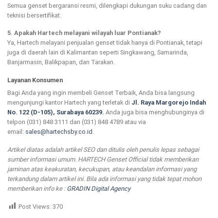
Semua genset bergaransi resmi, dilengkapi dukungan suku cadang dan
teknisi bersertifikat.
5. Apakah Hartech melayani wilayah luar Pontianak?
Ya, Hartech melayani penjualan genset tidak hanya di Pontianak, tetapi
juga di daerah lain di Kalimantan seperti Singkawang, Samarinda,
Banjarmasin, Balikpapan, dan Tarakan.
Layanan Konsumen
Bagi Anda yang ingin membeli Genset Terbaik, Anda bisa langsung
mengunjungi kantor Hartech yang terletak di
Jl. Raya Margorejo Indah
No. 122 (D-105), Surabaya 60239.
Anda juga bisa menghubunginya di
telpon (031) 848 3111 dan (031) 848 4789 atau via
email:
sales@hartechsby.co.id
.
Artikel diatas adalah artikel SEO dan ditulis oleh penulis lepas sebagai
sumber informasi umum. HARTECH Genset Official tidak memberikan
jaminan atas keakuratan, kecukupan, atau keandalan informasi yang
terkandung dalam artikel ini. Bila ada informasi yang tidak tepat mohon
memberikan info ke :
GRADIN Digital Agency
Post Views:
370