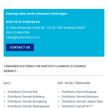
Hubungi kami untuk informasi lebih lanjut
HARTECH SURABAYA
Jl. Raya Margorejo Indah No. 122 (D-105) Surabaya 60239
(62-31) 848 4789
sales@hartechsby.co.id
CONTACT US
TEMUKAN DISTRIBUTOR HARTECH LAINNYA DI DAERAH
BERIKUT...
BALI
KEP. NUSA TENGGARA
Distributor Genset Bali
Distributor Genset Kupang
Distributor Genset Buleleng
Distributor Genset Mataram
Distributor Genset Klungkung
Distributor Genset Labuan Bajo
Distributor Genset Karangasem
Distributor Genset NTT