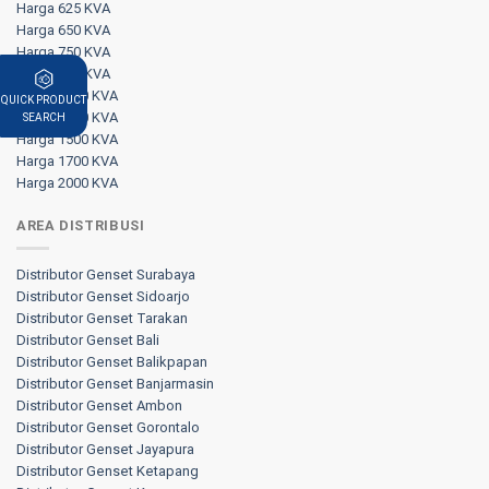
Harga 625 KVA
Harga 650 KVA
Harga 750 KVA
Harga 800 KVA
Harga 1000 KVA
QUICK PRODUCT
Harga 1250 KVA
SEARCH
Harga 1500 KVA
Harga 1700 KVA
Harga 2000 KVA
AREA DISTRIBUSI
Distributor Genset Surabaya
Distributor Genset Sidoarjo
Distributor Genset Tarakan
Distributor Genset Bali
Distributor Genset Balikpapan
Distributor Genset Banjarmasin
Distributor Genset Ambon
Distributor Genset Gorontalo
Distributor Genset Jayapura
Distributor Genset Ketapang