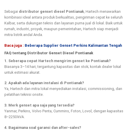
Sebagai
distributor genset diesel Pontianak
, Hartech menawarkan
kombinasi ideal antara produk berkualitas, pengiriman cepat ke seluruh
Kalbar, serta dukungan teknis dan layanan purna jual di lokal. Baik untuk
rumah, industri, proyek, maupun pemerintahan, Hartech siap menjadi
mitra listrik andal Anda.
Baca juga :
Beberapa Supplier Genset Perkins Kalimantan Tengah
FAQ tentang Distributor Genset Diesel Pontianak
1. Seberapa cepat Hartech mengirim genset ke Pontianak?
Biasanya 3–14 hari, tergantung kapasitas dan stok; kontak dealer lokal
untuk estimasi akurat.
2. Apakah ada layanan instalasi di Pontianak?
Ya, Hartech dan mitra lokal menyediakan instalasi, commissioning, dan
pelatihan teknisi onsite.
3. Merk genset apa saja yang tersedia?
Yanmar, Perkins, Volvo Penta, Cummins, Foton, Lovol, dengan kapasitas
8–2250 kVA.
4. Bagaimana soal garansi dan after-sales?