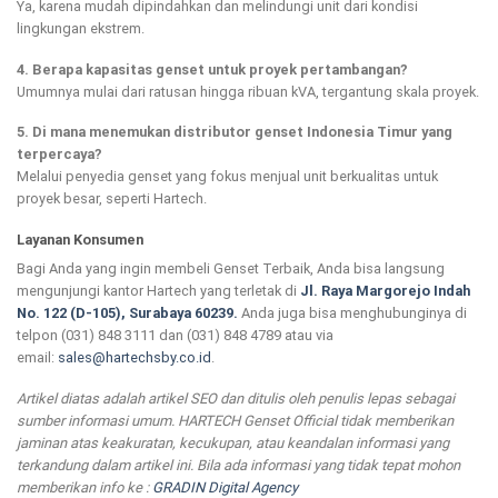
Ya, karena mudah dipindahkan dan melindungi unit dari kondisi
lingkungan ekstrem.
4. Berapa kapasitas genset untuk proyek pertambangan?
Umumnya mulai dari ratusan hingga ribuan kVA, tergantung skala proyek.
5. Di mana menemukan distributor genset Indonesia Timur yang
terpercaya?
Melalui penyedia genset yang fokus menjual unit berkualitas untuk
proyek besar, seperti Hartech.
Layanan Konsumen
Bagi Anda yang ingin membeli Genset Terbaik, Anda bisa langsung
mengunjungi kantor Hartech yang terletak di
Jl. Raya Margorejo Indah
No. 122 (D-105), Surabaya 60239.
Anda juga bisa menghubunginya di
telpon (031) 848 3111 dan (031) 848 4789 atau via
email:
sales@hartechsby.co.id
.
Artikel diatas adalah artikel SEO dan ditulis oleh penulis lepas sebagai
sumber informasi umum. HARTECH Genset Official tidak memberikan
jaminan atas keakuratan, kecukupan, atau keandalan informasi yang
terkandung dalam artikel ini. Bila ada informasi yang tidak tepat mohon
memberikan info ke :
GRADIN Digital Agency