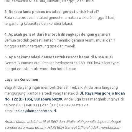
Bali, termasuk Nusa Dua, Uluwatu, Canggu, dan Ubud.
3. Berapa lama proses instalasi genset untuk hotel?
Rata-rata proses instalasi genset memakan waktu 2 hingga 5 hari,
tergantung kapasitas dan kondisi lokasi.
4. Apakah genset dari Hartech dilengkapi dengan garansi?
Semua produk genset Hartech memiliki garansi resmi, mulai dari 1
hingga 3 tahun tergantung tipe dan merek.
5. Apa rekomendasi genset untuk resort besar di Nusa Dua?
Genset Cummins atau Perkins berkapasitas 250–500 kVA silent type
sangat cocok untuk resort dan hotel besar.
Layanan Konsumen
Bagi Anda yang ingin membeli Genset Terbaik, Anda bisa langsung
mengunjungi kantor Hartech yang terletak di
Jl. Raya Margorejo Indah
No. 122 (D-105), Surabaya 60239.
Anda juga bisa menghubunginya di
telpon (031) 848 3111 dan (031) 848 4789 atau via
email:
sales@hartechsby.co.id
.
Artikel diatas adalah artikel SEO dan ditulis oleh penulis lepas sebagai
sumber informasi umum. HARTECH Genset Official tidak memberikan