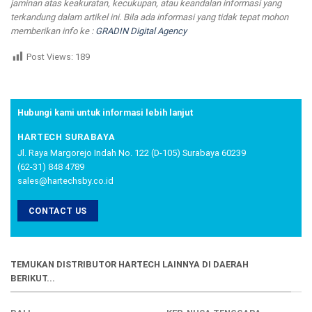
jaminan atas keakuratan, kecukupan, atau keandalan informasi yang
terkandung dalam artikel ini. Bila ada informasi yang tidak tepat mohon
memberikan info ke :
GRADIN Digital Agency
Post Views:
189
Hubungi kami untuk informasi lebih lanjut
HARTECH SURABAYA
Jl. Raya Margorejo Indah No. 122 (D-105) Surabaya 60239
(62-31) 848 4789
sales@hartechsby.co.id
CONTACT US
TEMUKAN DISTRIBUTOR HARTECH LAINNYA DI DAERAH
BERIKUT...