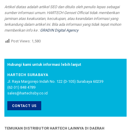
Artikel diatas adalah artikel SEO dan ditulis oleh penulis lepas sebagai
sumber informasi umum. HARTECH Genset Official tidak memberikan
jaminan atas keakuratan, kecukupan, atau keandalan informasi yang
terkandung dalam artikel ini. Bila ada informasi yang tidak tepat mohon
memberikan info ke :
GRADIN Digital Agency
Post Views:
1,580
Hubungi kami untuk informasi lebih lanjut
HARTECH SURABAYA
Jl. Raya Margorejo Indah No. 122 (D-105) Surabaya 60239
(62-31) 848 4789
sales@hartechsby.co.id
CONTACT US
TEMUKAN DISTRIBUTOR HARTECH LAINNYA DI DAERAH