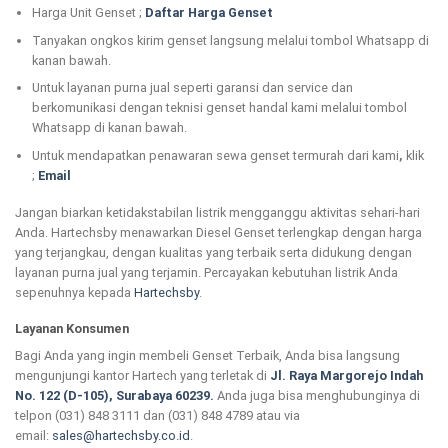
Harga Unit Genset ;
Daftar Harga Genset
Tanyakan ongkos kirim genset langsung melalui tombol Whatsapp di
kanan bawah.
Untuk layanan purna jual seperti garansi dan service dan
berkomunikasi dengan teknisi genset handal kami melalui tombol
Whatsapp di kanan bawah.
Untuk mendapatkan penawaran sewa genset termurah dari kami
,
klik
;
Email
Jangan biarkan ketidakstabilan listrik mengganggu aktivitas sehari-hari
Anda. Hartechsby menawarkan Diesel Genset terlengkap dengan harga
yang terjangkau, dengan kualitas yang terbaik serta didukung dengan
layanan purna jual yang terjamin. Percayakan kebutuhan listrik Anda
sepenuhnya kepada
Hartechsby
.
Layanan Konsumen
Bagi Anda yang ingin membeli Genset Terbaik, Anda bisa langsung
mengunjungi kantor Hartech yang terletak di
Jl. Raya Margorejo Indah
No. 122 (D-105), Surabaya 60239.
Anda juga bisa menghubunginya di
telpon (031) 848 3111 dan (031) 848 4789 atau via
email:
sales@hartechsby.co.id
.