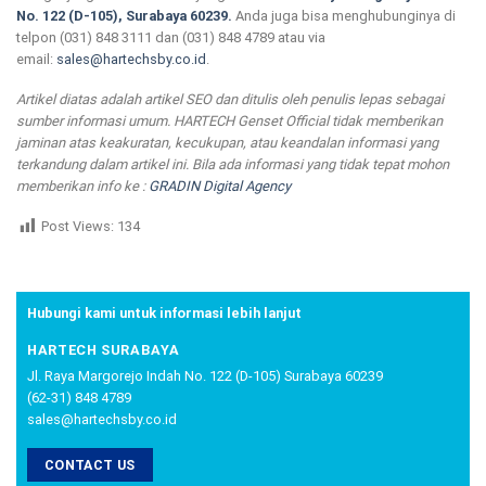
No. 122 (D-105), Surabaya 60239.
Anda juga bisa menghubunginya di
telpon (031) 848 3111 dan (031) 848 4789 atau via
email:
sales@hartechsby.co.id
.
Artikel diatas adalah artikel SEO dan ditulis oleh penulis lepas sebagai
sumber informasi umum. HARTECH Genset Official tidak memberikan
jaminan atas keakuratan, kecukupan, atau keandalan informasi yang
terkandung dalam artikel ini. Bila ada informasi yang tidak tepat mohon
memberikan info ke :
GRADIN Digital Agency
Post Views:
134
Hubungi kami untuk informasi lebih lanjut
HARTECH SURABAYA
Jl. Raya Margorejo Indah No. 122 (D-105) Surabaya 60239
(62-31) 848 4789
sales@hartechsby.co.id
CONTACT US