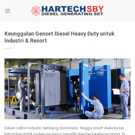
Skip
to
content
Keunggulan Genset Diesel Heavy Duty untuk
Industri & Resort
Dalam sektor industri, tambang, konstruksi, hingga resort skala besar,
kebutuhan listrik cadangan harus memiliki standar ketahanan tinggi. Di