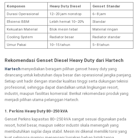
Komponen
Heavy Duty Diesel
Genset Standar
Durasi Operasional
12–20 jam nonstop
6–8 jam
Efisiensi BBM
Lebih hemat 10–20%
Standar
Kekuatan Material
Blok mesin tebal
Material ringan
Cooling System
Radiator besar
Radiator standar
Umur Pakai
10–15 tahun
5–8 tahun
Rekomendasi Genset Diesel Heavy Duty dari Hartech
Hartech
menyediakan beragam pilihan genset heavy duty yang
dirancang untuk kebutuhan daya besar dan operasional jangka panjang.
Setiap unit hadir dengan standar kualitas tinggi serta dukungan teknisi
profesional, sehingga dapat diandalkan untuk lingkungan resort,
industri, maupun fasilitas komersial. Berikut rekomendasi produk yang
menjadi pilihan utama pelanggan Hartech.
1. Perkins Heavy Duty 80–250 kVA
Genset Perkins kapasitas 80–250 kVA sangat sesuai digunakan pada
resort, hotel besar, maupun sektor industri skala menengah yang
membutuhkan suplai daya stabil. Mesin ini dikenal memiliki torsi yang
kuat sehingga mampu menangani lonjakan beban listrik tanpa