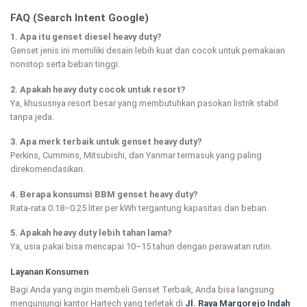
FAQ (Search Intent Google)
1. Apa itu genset diesel heavy duty?
Genset jenis ini memiliki desain lebih kuat dan cocok untuk pemakaian
nonstop serta beban tinggi.
2. Apakah heavy duty cocok untuk resort?
Ya, khususnya resort besar yang membutuhkan pasokan listrik stabil
tanpa jeda.
3. Apa merk terbaik untuk genset heavy duty?
Perkins, Cummins, Mitsubishi, dan Yanmar termasuk yang paling
direkomendasikan.
4. Berapa konsumsi BBM genset heavy duty?
Rata-rata 0.18–0.25 liter per kWh tergantung kapasitas dan beban.
5. Apakah heavy duty lebih tahan lama?
Ya, usia pakai bisa mencapai 10–15 tahun dengan perawatan rutin.
Layanan Konsumen
Bagi Anda yang ingin membeli Genset Terbaik, Anda bisa langsung
mengunjungi kantor Hartech yang terletak di
Jl. Raya Margorejo Indah