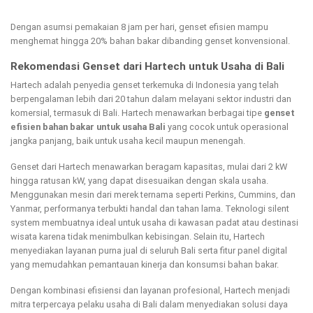
Dengan asumsi pemakaian 8 jam per hari, genset efisien mampu
menghemat hingga 20% bahan bakar dibanding genset konvensional.
Rekomendasi Genset dari Hartech untuk Usaha di Bali
Hartech adalah penyedia genset terkemuka di Indonesia yang telah
berpengalaman lebih dari 20 tahun dalam melayani sektor industri dan
komersial, termasuk di Bali. Hartech menawarkan berbagai tipe
genset
efisien bahan bakar untuk usaha Bali
yang cocok untuk operasional
jangka panjang, baik untuk usaha kecil maupun menengah.
Genset dari Hartech menawarkan beragam kapasitas, mulai dari 2 kW
hingga ratusan kW, yang dapat disesuaikan dengan skala usaha.
Menggunakan mesin dari merek ternama seperti Perkins, Cummins, dan
Yanmar, performanya terbukti handal dan tahan lama. Teknologi silent
system membuatnya ideal untuk usaha di kawasan padat atau destinasi
wisata karena tidak menimbulkan kebisingan. Selain itu, Hartech
menyediakan layanan purna jual di seluruh Bali serta fitur panel digital
yang memudahkan pemantauan kinerja dan konsumsi bahan bakar.
Dengan kombinasi efisiensi dan layanan profesional, Hartech menjadi
mitra terpercaya pelaku usaha di Bali dalam menyediakan solusi daya