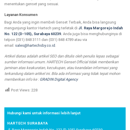
menentukan genset yang sesuai.
Layanan Konsumen
Bagi Anda yang ingin membeli Genset Terbaik, Anda bisa langsung
mengunjungi kantor Hartech yang terletak di
Jl. Raya Margorejo Indah
No. 122 (D-105), Surabaya 60239.
Anda juga bisa menghubunginya di
telpon (031) 848 3111 dan (031) 848 4789 atau via
email:
sales@hartechsby.co.id
.
Artikel diatas adalah artikel SEO dan ditulis oleh penulis lepas sebagai
sumber informasi umum. HARTECH Genset Official tidak memberikan
jaminan atas keakuratan, kecukupan, atau keandalan informasi yang
terkandung dalam artikel ini. Bila ada informasi yang tidak tepat mohon
memberikan info ke :
GRADIN Digital Agency
Post Views:
228
Hubungi kami untuk informasi lebih lanjut
HARTECH SURABAYA
Jl. Raya Margorejo Indah No. 122 (D-105) Surabaya 60239