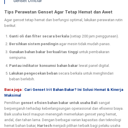
Genset Official
Tips Perawatan Genset Agar Tetap Hemat dan Awet
Agar genset tetap hemat dan berfungsi optimal, lakukan perawatan rutin
berikut:
Ganti oli dan filter secara berkala
(setiap 200 jam penggunaan).
Bersihkan sistem pendingin
agar mesin tidak mudah panas.
Gunakan bahan bakar berkualitas tinggi
untuk pembakaran
sempurna.
Pantau indikator konsumsi bahan bakar
lewat panel digital.
Lakukan pengecekan beban
secara berkala untuk menghindari
beban berlebih.
Baca juga :
Cari Genset Irit Bahan Bakar? Ini Solusi Hemat & Kinerja
Maksimal
Pemilihan
genset efisien bahan bakar untuk usaha Bali
sangat
berpengaruh terhadap keberlangsungan operasional dan efisiensi biaya.
Baik usaha kecil maupun menengah memerlukan genset yang hemat,
andal, dan tahan lama. Dengan berbagai varian kapasitas dan teknologi
hemat bahan bakar,
Hartech
menjadi pilihan terbaik bagi pelaku usaha