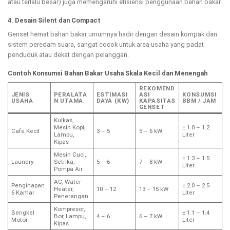
atau terlalu besar) juga memengaruhi efisiensi penggunaan bahan bakar.
4. Desain Silent dan Compact
Genset hemat bahan bakar umumnya hadir dengan desain kompak dan
sistem peredam suara, sangat cocok untuk area usaha yang padat
penduduk atau dekat dengan pelanggan.
Contoh Konsumsi Bahan Bakar Usaha Skala Kecil dan Menengah
REKOMEND
JENIS
PERALATA
ESTIMASI
ASI
KONSUMSI
USAHA
N UTAMA
DAYA (KW)
KAPASITAS
BBM / JAM
GENSET
Kulkas,
Mesin Kopi,
± 1.0 – 1.2
Cafe Kecil
3 – 5
5 – 6 kW
Lampu,
Liter
Kipas
Mesin Cuci,
± 1.3 – 1.5
Laundry
Setrika,
5 – 6
7 – 8 kW
Liter
Pompa Air
AC, Water
Penginapan
± 2.0 – 2.5
Heater,
10 – 12
13 – 15 kW
6 Kamar
Liter
Penerangan
Kompresor,
Bengkel
± 1.1 – 1.4
Bor, Lampu,
4 – 6
6 – 7 kW
Motor
Liter
Kipas