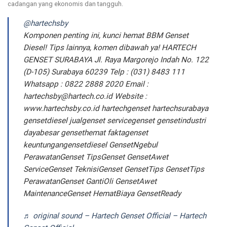
cadangan yang ekonomis dan tangguh.
@hartechsby
Komponen penting ini, kunci hemat BBM Genset
Diesel! Tips lainnya, komen dibawah ya! HARTECH
GENSET SURABAYA Jl. Raya Margorejo Indah No. 122
(D-105) Surabaya 60239 Telp : (031) 8483 111
Whatsapp : 0822 2888 2020 Email :
hartechsby@hartech.co.id
Website :
www.hartechsby.co.id hartechgenset hartechsurabaya
gensetdiesel jualgenset servicegenset gensetindustri
dayabesar gensethemat faktagenset
keuntungangensetdiesel GensetNgebul
PerawatanGenset TipsGenset GensetAwet
ServiceGenset TeknisiGenset GensetTips GensetTips
PerawatanGenset GantiOli GensetAwet
MaintenanceGenset HematBiaya GensetReady
♬ original sound – Hartech Genset Official – Hartech