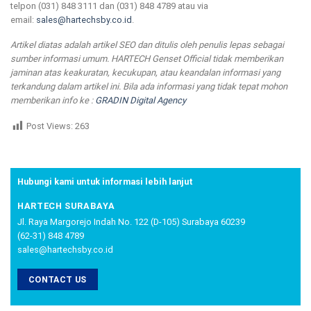
telpon (031) 848 3111 dan (031) 848 4789 atau via
email:
sales@hartechsby.co.id
.
Artikel diatas adalah artikel SEO dan ditulis oleh penulis lepas sebagai
sumber informasi umum. HARTECH Genset Official tidak memberikan
jaminan atas keakuratan, kecukupan, atau keandalan informasi yang
terkandung dalam artikel ini. Bila ada informasi yang tidak tepat mohon
memberikan info ke :
GRADIN Digital Agency
Post Views:
263
Hubungi kami untuk informasi lebih lanjut
HARTECH SURABAYA
Jl. Raya Margorejo Indah No. 122 (D-105) Surabaya 60239
(62-31) 848 4789
sales@hartechsby.co.id
CONTACT US