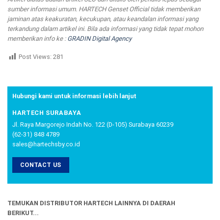
sumber informasi umum. HARTECH Genset Official tidak memberikan
jaminan atas keakuratan, kecukupan, atau keandalan informasi yang
terkandung dalam artikel ini. Bila ada informasi yang tidak tepat mohon
memberikan info ke :
GRADIN Digital Agency
Post Views:
281
Hubungi kami untuk informasi lebih lanjut
HARTECH SURABAYA
Jl. Raya Margorejo Indah No. 122 (D-105) Surabaya 60239
(62-31) 848 4789
sales@hartechsby.co.id
CONTACT US
TEMUKAN DISTRIBUTOR HARTECH LAINNYA DI DAERAH
BERIKUT...