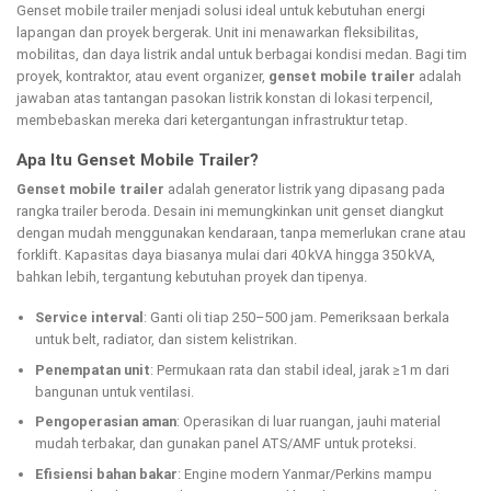
Genset mobile trailer menjadi solusi ideal untuk kebutuhan energi
lapangan dan proyek bergerak. Unit ini menawarkan fleksibilitas,
mobilitas, dan daya listrik andal untuk berbagai kondisi medan. Bagi tim
proyek, kontraktor, atau event organizer,
genset mobile trailer
adalah
jawaban atas tantangan pasokan listrik konstan di lokasi terpencil,
membebaskan mereka dari ketergantungan infrastruktur tetap.
Apa Itu Genset Mobile Trailer?
Genset mobile trailer
adalah generator listrik yang dipasang pada
rangka trailer beroda. Desain ini memungkinkan unit genset diangkut
dengan mudah menggunakan kendaraan, tanpa memerlukan crane atau
forklift. Kapasitas daya biasanya mulai dari 40 kVA hingga 350 kVA,
bahkan lebih, tergantung kebutuhan proyek dan tipenya.
Service interval
: Ganti oli tiap 250–500 jam. Pemeriksaan berkala
untuk belt, radiator, dan sistem kelistrikan.
Penempatan unit
: Permukaan rata dan stabil ideal, jarak ≥1 m dari
bangunan untuk ventilasi.
Pengoperasian aman
: Operasikan di luar ruangan, jauhi material
mudah terbakar, dan gunakan panel ATS/AMF untuk proteksi.
Efisiensi bahan bakar
: Engine modern Yanmar/Perkins mampu