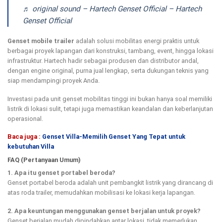
♬ original sound – Hartech Genset Official – Hartech
Genset Official
Genset mobile trailer
adalah solusi mobilitas energi praktis untuk
berbagai proyek lapangan dari konstruksi, tambang, event, hingga lokasi
infrastruktur. Hartech hadir sebagai produsen dan distributor andal,
dengan engine original, purna jual lengkap, serta dukungan teknis yang
siap mendampingi proyek Anda.
Investasi pada unit genset mobilitas tinggi ini bukan hanya soal memiliki
listrik di lokasi sulit, tetapi juga memastikan keandalan dan keberlanjutan
operasional.
Baca juga :
Genset Villa-Memilih Genset Yang Tepat untuk
kebutuhan Villa
FAQ (Pertanyaan Umum)
1. Apa itu genset portabel beroda?
Genset portabel beroda adalah unit pembangkit listrik yang dirancang di
atas roda trailer, memudahkan mobilisasi ke lokasi kerja lapangan.
2. Apa keuntungan menggunakan genset berjalan untuk proyek?
Genset berjalan mudah dipindahkan antar lokasi, tidak memerlukan