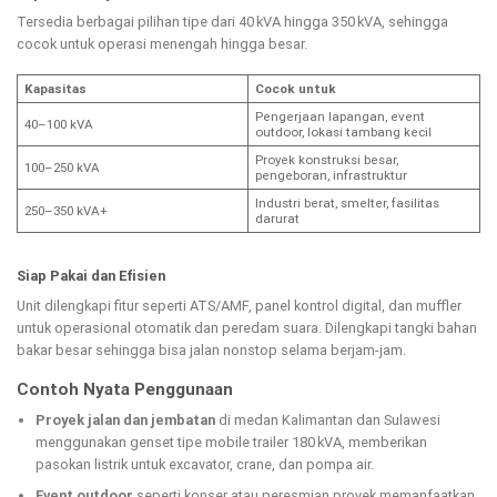
Tersedia berbagai pilihan tipe dari 40 kVA hingga 350 kVA, sehingga
cocok untuk operasi menengah hingga besar.
Kapasitas
Cocok untuk
Pengerjaan lapangan, event
40–100 kVA
outdoor, lokasi tambang kecil
Proyek konstruksi besar,
100–250 kVA
pengeboran, infrastruktur
Industri berat, smelter, fasilitas
250–350 kVA+
darurat
Siap Pakai dan Efisien
Unit dilengkapi fitur seperti ATS/AMF, panel kontrol digital, dan muffler
untuk operasional otomatik dan peredam suara. Dilengkapi tangki bahan
bakar besar sehingga bisa jalan nonstop selama berjam-jam.
Contoh Nyata Penggunaan
Proyek jalan dan jembatan
di medan Kalimantan dan Sulawesi
menggunakan genset tipe mobile trailer 180 kVA, memberikan
pasokan listrik untuk excavator, crane, dan pompa air.
Event outdoor
seperti konser atau peresmian proyek memanfaatkan