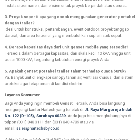
instalasi permanen, dan efisien untuk proyek berpindah atau darurat.
3. Proyek seperti apa yang cocok menggunakan generator portabel
dengan trailer?
Ideal untuk konstruksi, pertambangan, event outdoor, proyek tanggap
darurat, dan area terpencil yang membutuhkan suplai listrik cepat.
4. Berapa kapasitas daya dari unit genset mobile yang tersedia?
Tersedia dalam berbagai kapasitas, dari skala kecil 10 kVA hingga unit
besar 1000 kVA, tergantung kebutuhan energi proyek Anda.
5. Apakah genset portabel trailer tahan terhadap cuaca buruk?
Ya. Banyak unit dilengkapi canopy tahan air, ventilasi khusus, dan sistem
proteksi agar tetap aman di kondisi ekstrim.
Layanan Konsumen
Bagi Anda yang ingin membeli Genset Terbaik, Anda bisa langsung
mengunjungi kantor Hartech yang terletak di
Jl. Raya Margorejo Indah
No. 122 (D-105), Surabaya 60239.
Anda juga bisa menghubunginya di
telpon (031) 848 3111 dan (031) 848 4789 atau via
email:
sales@hartechsby.co.id
.
Artikel diatas adalah artikel SEO dan ditulis oleh penulis lepas sebagai