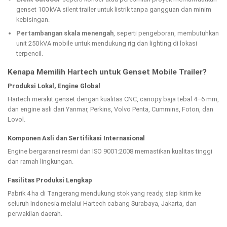
genset 100 kVA silent trailer untuk listrik tanpa gangguan dan minim
kebisingan.
Pertambangan skala menengah
, seperti pengeboran, membutuhkan
unit 250 kVA mobile untuk mendukung rig dan lighting di lokasi
terpencil.
Kenapa Memilih Hartech untuk Genset Mobile Trailer?
Produksi Lokal, Engine Global
Hartech merakit genset dengan kualitas CNC, canopy baja tebal 4–6 mm,
dan engine asli dari Yanmar, Perkins, Volvo Penta, Cummins, Foton, dan
Lovol.
Komponen Asli dan Sertifikasi Internasional
Engine bergaransi resmi dan ISO 9001:2008 memastikan kualitas tinggi
dan ramah lingkungan.
Fasilitas Produksi Lengkap
Pabrik 4 ha di Tangerang mendukung stok yang ready, siap kirim ke
seluruh Indonesia melalui Hartech cabang Surabaya, Jakarta, dan
perwakilan daerah.