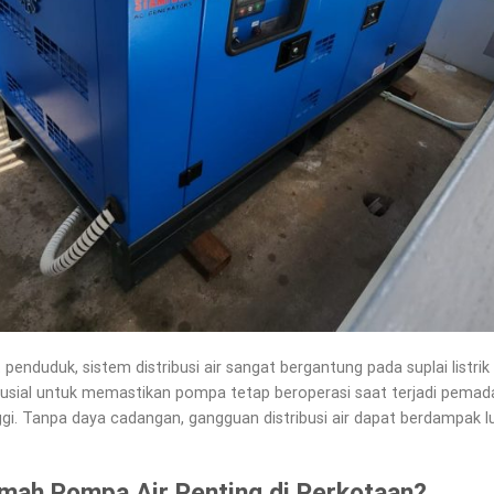
penduduk, sistem distribusi air sangat bergantung pada suplai listri
sial untuk memastikan pompa tetap beroperasi saat terjadi pemada
inggi. Tanpa daya cadangan, gangguan distribusi air dapat berdampak 
ah Pompa Air Penting di Perkotaan?