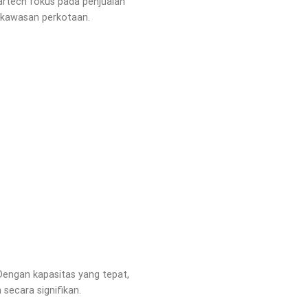
artech fokus pada penjualan
i kawasan perkotaan.
Dengan kapasitas yang tepat,
secara signifikan.