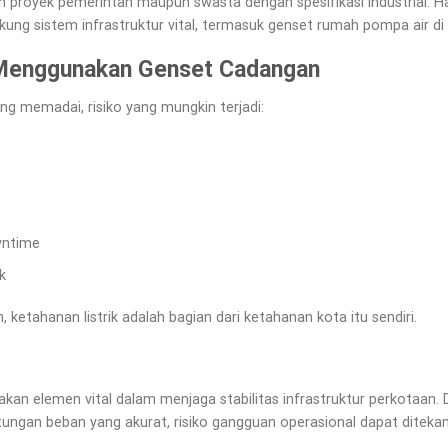
n proyek pemerintah maupun swasta dengan spesifikasi industrial. H
kung sistem infrastruktur vital, termasuk genset rumah pompa air d
 Menggunakan Genset Cadangan
g memadai, risiko yang mungkin terjadi:
wntime
k
ketahanan listrik adalah bagian dari ketahanan kota itu sendiri.
an elemen vital dalam menjaga stabilitas infrastruktur perkotaan. 
ungan beban yang akurat, risiko gangguan operasional dapat ditekan 