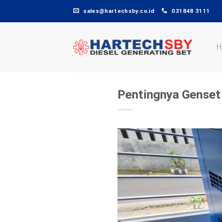
Skip
sales@hartechsby.co.id
031848 3111
to
content
H
Pentingnya Genset