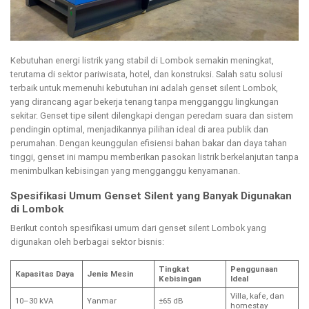
Kebutuhan energi listrik yang stabil di Lombok semakin meningkat,
terutama di sektor pariwisata, hotel, dan konstruksi. Salah satu solusi
terbaik untuk memenuhi kebutuhan ini adalah genset silent Lombok,
yang dirancang agar bekerja tenang tanpa mengganggu lingkungan
sekitar. Genset tipe silent dilengkapi dengan peredam suara dan sistem
pendingin optimal, menjadikannya pilihan ideal di area publik dan
perumahan. Dengan keunggulan efisiensi bahan bakar dan daya tahan
tinggi, genset ini mampu memberikan pasokan listrik berkelanjutan tanpa
menimbulkan kebisingan yang mengganggu kenyamanan.
Spesifikasi Umum Genset Silent yang Banyak Digunakan
di Lombok
Berikut contoh spesifikasi umum dari genset silent Lombok yang
digunakan oleh berbagai sektor bisnis:
Tingkat
Penggunaan
Kapasitas Daya
Jenis Mesin
Kebisingan
Ideal
Villa, kafe, dan
10–30 kVA
Yanmar
±65 dB
homestay