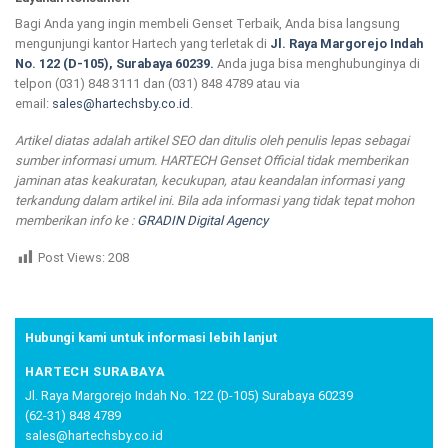
Bagi Anda yang ingin membeli Genset Terbaik, Anda bisa langsung
mengunjungi kantor Hartech yang terletak di
Jl. Raya Margorejo Indah
No. 122 (D-105), Surabaya 60239.
Anda juga bisa menghubunginya di
telpon (031) 848 3111 dan (031) 848 4789 atau via
email:
sales@hartechsby.co.id
.
Artikel diatas adalah artikel SEO dan ditulis oleh penulis lepas sebagai
sumber informasi umum. HARTECH Genset Official tidak memberikan
jaminan atas keakuratan, kecukupan, atau keandalan informasi yang
terkandung dalam artikel ini. Bila ada informasi yang tidak tepat mohon
memberikan info ke :
GRADIN Digital Agency
Post Views:
208
Hubungi kami untuk informasi lebih lanjut
HARTECH SURABAYA
Jl. Raya Margorejo Indah No. 122 (D-105) Surabaya 60239
(62-31) 848 4789
sales@hartechsby.co.id