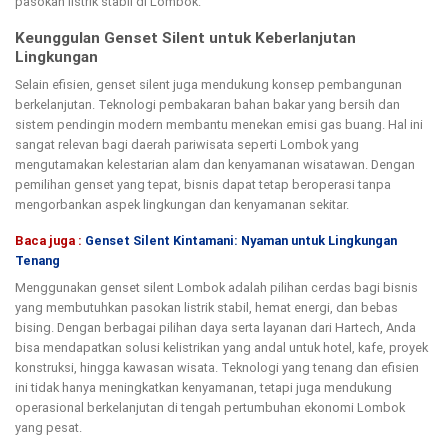
pasokan listrik stabil di Lombok.
Keunggulan Genset Silent untuk Keberlanjutan
Lingkungan
Selain efisien, genset silent juga mendukung konsep pembangunan
berkelanjutan. Teknologi pembakaran bahan bakar yang bersih dan
sistem pendingin modern membantu menekan emisi gas buang. Hal ini
sangat relevan bagi daerah pariwisata seperti Lombok yang
mengutamakan kelestarian alam dan kenyamanan wisatawan. Dengan
pemilihan genset yang tepat, bisnis dapat tetap beroperasi tanpa
mengorbankan aspek lingkungan dan kenyamanan sekitar.
Baca juga :
Genset Silent Kintamani: Nyaman untuk Lingkungan
Tenang
Menggunakan genset silent Lombok adalah pilihan cerdas bagi bisnis
yang membutuhkan pasokan listrik stabil, hemat energi, dan bebas
bising. Dengan berbagai pilihan daya serta layanan dari Hartech, Anda
bisa mendapatkan solusi kelistrikan yang andal untuk hotel, kafe, proyek
konstruksi, hingga kawasan wisata. Teknologi yang tenang dan efisien
ini tidak hanya meningkatkan kenyamanan, tetapi juga mendukung
operasional berkelanjutan di tengah pertumbuhan ekonomi Lombok
yang pesat.