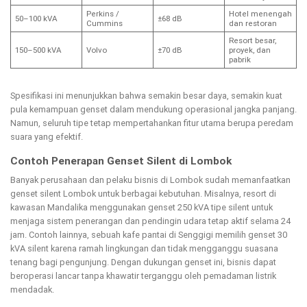
Perkins /
Hotel menengah
50–100 kVA
±68 dB
Cummins
dan restoran
Resort besar,
150–500 kVA
Volvo
±70 dB
proyek, dan
pabrik
Spesifikasi ini menunjukkan bahwa semakin besar daya, semakin kuat
pula kemampuan genset dalam mendukung operasional jangka panjang.
Namun, seluruh tipe tetap mempertahankan fitur utama berupa peredam
suara yang efektif.
Contoh Penerapan Genset Silent di Lombok
Banyak perusahaan dan pelaku bisnis di Lombok sudah memanfaatkan
genset silent Lombok untuk berbagai kebutuhan. Misalnya, resort di
kawasan Mandalika menggunakan genset 250 kVA tipe silent untuk
menjaga sistem penerangan dan pendingin udara tetap aktif selama 24
jam. Contoh lainnya, sebuah kafe pantai di Senggigi memilih genset 30
kVA silent karena ramah lingkungan dan tidak mengganggu suasana
tenang bagi pengunjung. Dengan dukungan genset ini, bisnis dapat
beroperasi lancar tanpa khawatir terganggu oleh pemadaman listrik
mendadak.