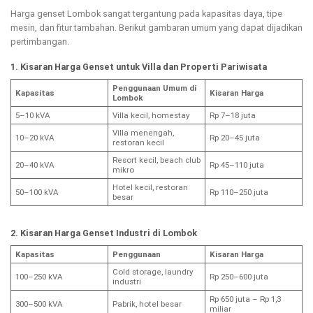
Harga genset Lombok sangat tergantung pada kapasitas daya, tipe
mesin, dan fitur tambahan. Berikut gambaran umum yang dapat dijadikan
pertimbangan.
1. Kisaran Harga Genset untuk Villa dan Properti Pariwisata
Penggunaan Umum di
Kapasitas
Kisaran Harga
Lombok
5–10 kVA
Villa kecil, homestay
Rp 7–18 juta
Villa menengah,
10–20 kVA
Rp 20–45 juta
restoran kecil
Resort kecil, beach club
20–40 kVA
Rp 45–110 juta
mikro
Hotel kecil, restoran
50–100 kVA
Rp 110–250 juta
besar
2. Kisaran Harga Genset Industri di Lombok
Kapasitas
Penggunaan
Kisaran Harga
Cold storage, laundry
100–250 kVA
Rp 250–600 juta
industri
Rp 650 juta – Rp 1,3
300–500 kVA
Pabrik, hotel besar
miliar