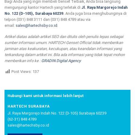
Bagi Anda yang ingin membeli Genset Terbaik, Anda bisa langsung
mengunjungi kantor Hartech yang terletak di
Jl. Raya Margorejo Indah
No. 122 (D-105), Surabaya 60239.
Anda juga bisa menghubunginya di
telpon (031) 848 3111 dan (031) 848 4789 atau via
email:
sales@hartechsby.co.id
.
Artikel diatas adalah artikel SEO dan ditulis oleh penulis lepas sebagai
sumber informasi umum. HARTECH Genset Official tidak memberikan
jaminan atas keakuratan, kecukupan, atau keandalan informasi yang
terkandung dalam artikel ini. Bila ada informasi yang tidak tepat mohon
memberikan info ke :
GRADIN Digital Agency
Post Views:
137
Hubungi kami untuk informasi lebih lanjut
HARTECH SURABAYA
Jl. Raya Margorejo Indah No. 122 (D-105) Surabaya 60239
(62-31) 848 4789
sales@hartechsby.co.id