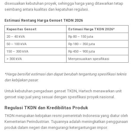
disesuaikan kebutuhan proyek, sehingga harga yang ditawarkan tetap
seimbang antara kualitas dan kepatuhan regulasi.
Estimasi Rentang Harga Genset TKDN 2026
Kapasitas Genset
Estimasi Harga TKDN 2026*
20 – 40 kVA
Rp 80 – 150 juta
50 – 100 kVA
Rp 180 – 350 juta
150 – 300 kVA
Rp 450 – 900 juta
> 300 kVA
Menyesuaikan spesifikasi
*Harga bersifat estimasi dan dapat berubah tergantung spesifikasi teknis
dan kebijakan pasar.
Untuk kebutuhan pengadaan genset TKDN, Hartech menawarkan unit
genset siap jual yang sesuai dengan spesifikasi proyek nasional.
Regulasi TKDN dan Kredibilitas Produk
TKDN merupakan kebijakan resmi pemerintah Indonesia yang diatur oleh
Kementerian Perindustrian. Tujuannya adalah meningkatkan penggunaan
produk dalam negeri dan mengurangi ketergantungan impor.