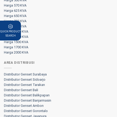
Harga 500 KVA
Harga 570 KVA
Harga 625 KVA
Harga 650 KVA
Harga 750 KVA
Harga 800 KVA
Harga 1000 KVA
QUICK PRODUCT
SEARCH
Harga 1250 KVA
Harga 1500 KVA
Harga 1700 KVA
Harga 2000 KVA
AREA DISTRIBUSI
Distributor Genset Surabaya
Distributor Genset Sidoarjo
Distributor Genset Tarakan
Distributor Genset Bali
Distributor Genset Balikpapan
Distributor Genset Banjarmasin
Distributor Genset Ambon
Distributor Genset Gorontalo
Distributor Genset Jayapura