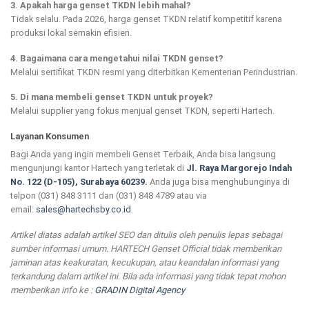
3. Apakah harga genset TKDN lebih mahal?
Tidak selalu. Pada 2026, harga genset TKDN relatif kompetitif karena
produksi lokal semakin efisien.
4. Bagaimana cara mengetahui nilai TKDN genset?
Melalui sertifikat TKDN resmi yang diterbitkan Kementerian Perindustrian.
5. Di mana membeli genset TKDN untuk proyek?
Melalui supplier yang fokus menjual genset TKDN, seperti Hartech.
Layanan Konsumen
Bagi Anda yang ingin membeli Genset Terbaik, Anda bisa langsung
mengunjungi kantor Hartech yang terletak di
Jl. Raya Margorejo Indah
No. 122 (D-105), Surabaya 60239.
Anda juga bisa menghubunginya di
telpon (031) 848 3111 dan (031) 848 4789 atau via
email:
sales@hartechsby.co.id
.
Artikel diatas adalah artikel SEO dan ditulis oleh penulis lepas sebagai
sumber informasi umum. HARTECH Genset Official tidak memberikan
jaminan atas keakuratan, kecukupan, atau keandalan informasi yang
terkandung dalam artikel ini. Bila ada informasi yang tidak tepat mohon
memberikan info ke :
GRADIN Digital Agency