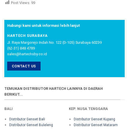
Post Views:
99
Hubungi kami untuk informasi lebih lanjut
HARTECH SURABAYA
Jl. Raya Margorejo Indah No. 122 (D-105) Surabaya 60239
(62-31) 848 4789
sales@hartechsby.co.id
CONTACT US
TEMUKAN DISTRIBUTOR HARTECH LAINNYA DI DAERAH
BERIKUT...
BALI
KEP. NUSA TENGGARA
Distributor Genset Bali
Distributor Genset Kupang
Distributor Genset Buleleng
Distributor Genset Mataram