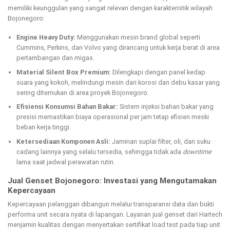
memiliki keunggulan yang sangat relevan dengan karakteristik wilayah
Bojonegoro:
Engine Heavy Duty:
Menggunakan mesin brand global seperti
Cummins, Perkins, dan Volvo yang dirancang untuk kerja berat di area
pertambangan dan migas.
Material Silent Box Premium:
Dilengkapi dengan panel kedap
suara yang kokoh, melindungi mesin dari korosi dan debu kasar yang
sering ditemukan di area proyek Bojonegoro.
Efisiensi Konsumsi Bahan Bakar:
Sistem injeksi bahan bakar yang
presisi memastikan biaya operasional per jam tetap efisien meski
beban kerja tinggi.
Ketersediaan Komponen Asli:
Jaminan suplai filter, oli, dan suku
cadang lainnya yang selalu tersedia, sehingga tidak ada
downtime
lama saat jadwal perawatan rutin.
Jual Genset Bojonegoro: Investasi yang Mengutamakan
Kepercayaan
Kepercayaan pelanggan dibangun melalui transparansi data dan bukti
performa unit secara nyata di lapangan. Layanan jual genset dari Hartech
menjamin kualitas dengan menyertakan sertifikat load test pada tiap unit