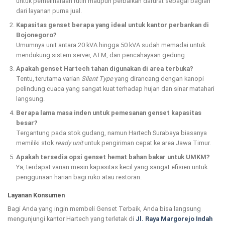
untuk pemeliharaan rutin maupun perbaikan darurat sebagai bagian
dari layanan purna jual.
Kapasitas genset berapa yang ideal untuk kantor perbankan di
Bojonegoro?
Umumnya unit antara 20 kVA hingga 50 kVA sudah memadai untuk
mendukung sistem server, ATM, dan pencahayaan gedung.
Apakah genset Hartech tahan digunakan di area terbuka?
Tentu, terutama varian
Silent Type
yang dirancang dengan kanopi
pelindung cuaca yang sangat kuat terhadap hujan dan sinar matahari
langsung.
Berapa lama masa inden untuk pemesanan genset kapasitas
besar?
Tergantung pada stok gudang, namun Hartech Surabaya biasanya
memiliki stok
ready unit
untuk pengiriman cepat ke area Jawa Timur.
Apakah tersedia opsi genset hemat bahan bakar untuk UMKM?
Ya, terdapat varian mesin kapasitas kecil yang sangat efisien untuk
penggunaan harian bagi ruko atau restoran.
Layanan Konsumen
Bagi Anda yang ingin membeli Genset Terbaik, Anda bisa langsung
mengunjungi kantor Hartech yang terletak di
Jl. Raya Margorejo Indah