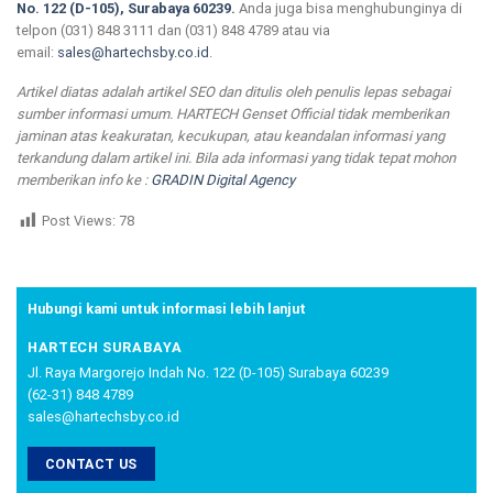
No. 122 (D-105), Surabaya 60239.
Anda juga bisa menghubunginya di
telpon (031) 848 3111 dan (031) 848 4789 atau via
email:
sales@hartechsby.co.id
.
Artikel diatas adalah artikel SEO dan ditulis oleh penulis lepas sebagai
sumber informasi umum. HARTECH Genset Official tidak memberikan
jaminan atas keakuratan, kecukupan, atau keandalan informasi yang
terkandung dalam artikel ini. Bila ada informasi yang tidak tepat mohon
memberikan info ke :
GRADIN Digital Agency
Post Views:
78
Hubungi kami untuk informasi lebih lanjut
HARTECH SURABAYA
Jl. Raya Margorejo Indah No. 122 (D-105) Surabaya 60239
(62-31) 848 4789
sales@hartechsby.co.id
CONTACT US