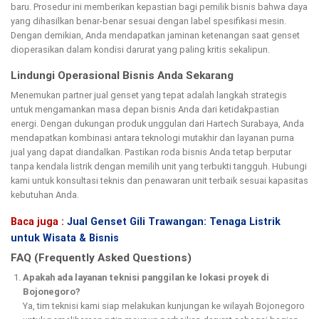
baru. Prosedur ini memberikan kepastian bagi pemilik bisnis bahwa daya
yang dihasilkan benar-benar sesuai dengan label spesifikasi mesin.
Dengan demikian, Anda mendapatkan jaminan ketenangan saat genset
dioperasikan dalam kondisi darurat yang paling kritis sekalipun.
Lindungi Operasional Bisnis Anda Sekarang
Menemukan partner jual genset
yang tepat adalah langkah strategis
untuk mengamankan masa depan bisnis Anda dari ketidakpastian
energi. Dengan dukungan produk unggulan dari Hartech Surabaya, Anda
mendapatkan kombinasi antara teknologi mutakhir dan layanan purna
jual yang dapat diandalkan. Pastikan roda bisnis Anda tetap berputar
tanpa kendala listrik dengan memilih unit yang terbukti tangguh. Hubungi
kami untuk konsultasi teknis dan penawaran unit terbaik sesuai kapasitas
kebutuhan Anda.
Baca juga :
Jual Genset Gili Trawangan: Tenaga Listrik
untuk Wisata & Bisnis
FAQ (Frequently Asked Questions)
Apakah ada layanan teknisi panggilan ke lokasi proyek di
Bojonegoro?
Ya, tim teknisi kami siap melakukan kunjungan ke wilayah Bojonegoro