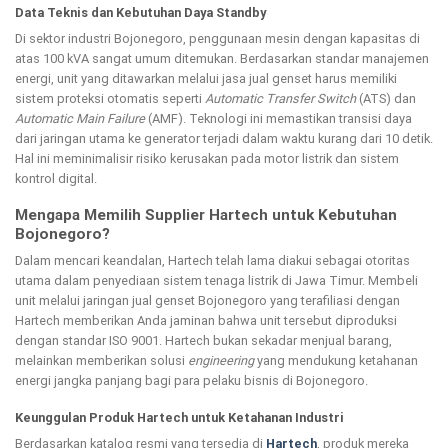
Data Teknis dan Kebutuhan Daya Standby
Di sektor industri Bojonegoro, penggunaan mesin dengan kapasitas di
atas 100 kVA sangat umum ditemukan. Berdasarkan standar manajemen
energi, unit yang ditawarkan melalui jasa jual genset harus memiliki
sistem proteksi otomatis seperti
Automatic Transfer Switch
(ATS) dan
Automatic Main Failure
(AMF). Teknologi ini memastikan transisi daya
dari jaringan utama ke generator terjadi dalam waktu kurang dari 10 detik.
Hal ini meminimalisir risiko kerusakan pada motor listrik dan sistem
kontrol digital.
Mengapa Memilih Supplier Hartech untuk Kebutuhan
Bojonegoro?
Dalam mencari keandalan, Hartech telah lama diakui sebagai otoritas
utama dalam penyediaan sistem tenaga listrik di Jawa Timur. Membeli
unit melalui jaringan jual genset Bojonegoro yang terafiliasi dengan
Hartech memberikan Anda jaminan bahwa unit tersebut diproduksi
dengan standar ISO 9001. Hartech bukan sekadar menjual barang,
melainkan memberikan solusi
engineering
yang mendukung ketahanan
energi jangka panjang bagi para pelaku bisnis di Bojonegoro.
Keunggulan Produk Hartech untuk Ketahanan Industri
Berdasarkan katalog resmi yang tersedia di
Hartech
, produk mereka