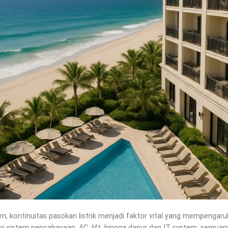
rn, kontinuitas pasokan listrik menjadi faktor vital yang mempenga
ari sistem pencahayaan, AC, lift, hingga dapur dan IT system, semu