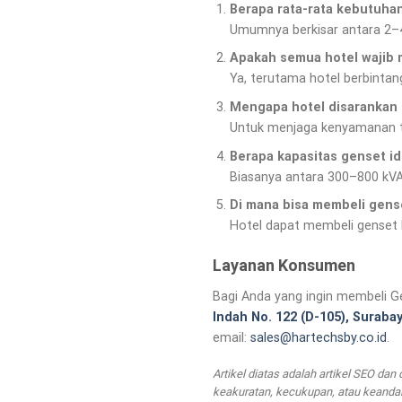
Berapa rata-rata kebutuhan 
Umumnya berkisar antara 2–4 
Apakah semua hotel wajib 
Ya, terutama hotel berbinta
Mengapa hotel disarankan
Untuk menjaga kenyamanan ta
Berapa kapasitas genset i
Biasanya antara 300–800 kVA,
Di mana bisa membeli gens
Hotel dapat membeli genset b
Layanan Konsumen
Bagi Anda yang ingin membeli G
Indah No. 122 (D-105), Suraba
email:
sales@hartechsby.co.id
.
Artikel diatas adalah artikel SEO da
keakuratan, kecukupan, atau keandala