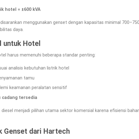
ik hotel = ±600 kVA
el disarankan menggunakan genset dengan kapasitas minimal 700–750
ilitas daya.
l untuk Hotel
tel harus memenuhi beberapa standar penting:
uai analisis kebutuhan listrik hotel
kenyamanan tamu
emi keamanan peralatan sensitif
 cadang tersedia
t diesel menjadi pilihan utama sektor komersial karena efisiensi bah
 Genset dari Hartech