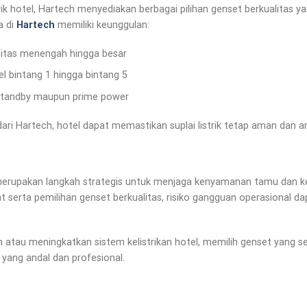
k hotel, Hartech menyediakan berbagai pilihan genset berkualitas y
a di
Hartech
memiliki keunggulan:
asitas menengah hingga besar
l bintang 1 hingga bintang 5
standby maupun prime power
ri Hartech, hotel dapat memastikan suplai listrik tetap aman dan an
el merupakan langkah strategis untuk menjaga kenyamanan tamu dan k
t serta pemilihan genset berkualitas, risiko gangguan operasional d
atau meningkatkan sistem kelistrikan hotel, memilih genset yang se
k yang andal dan profesional.