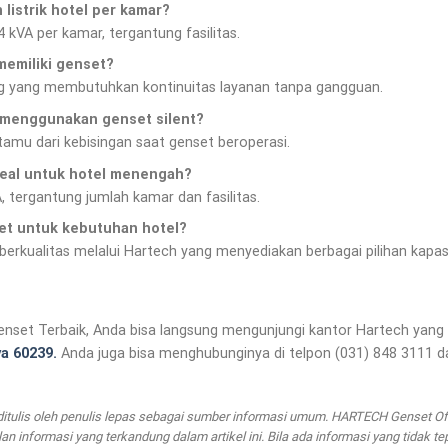
listrik hotel per kamar?
kVA per kamar, tergantung fasilitas.
memiliki genset?
ng yang membutuhkan kontinuitas layanan tanpa gangguan.
 menggunakan genset silent?
mu dari kebisingan saat genset beroperasi.
deal untuk hotel menengah?
 tergantung jumlah kamar dan fasilitas.
et untuk kebutuhan hotel?
erkualitas melalui Hartech yang menyediakan berbagai pilihan kapas
enset Terbaik, Anda bisa langsung mengunjungi kantor Hartech yang 
ya 60239.
Anda juga bisa menghubunginya di telpon (031) 848 3111 da
n ditulis oleh penulis lepas sebagai sumber informasi umum. HARTECH Genset Of
n informasi yang terkandung dalam artikel ini. Bila ada informasi yang tidak t