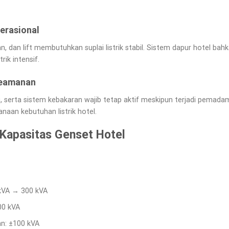
erasional
ran, dan lift membutuhkan suplai listrik stabil. Sistem dapur hotel b
rik intensif.
Keamanan
g, serta sistem kebakaran wajib tetap aktif meskipun terjadi pemad
aan kebutuhan listrik hotel.
 Kapasitas Genset Hotel
 kVA → 300 kVA
00 kVA
n: ±100 kVA