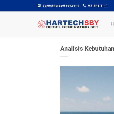
Skip
sales@hartechsby.co.id
031848 3111
to
content
H
Analisis Kebutuhan