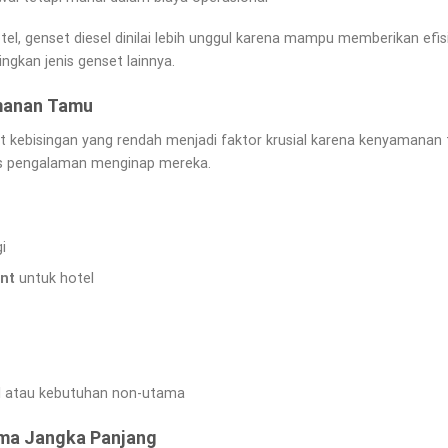
el, genset diesel dinilai lebih unggul karena mampu memberikan efi
ingkan jenis genset lainnya.
amanan Tamu
gkat kebisingan yang rendah menjadi faktor krusial karena kenyamanan
s pengalaman menginap mereka.
i
ent
untuk hotel
il atau kebutuhan non-utama
rma Jangka Panjang