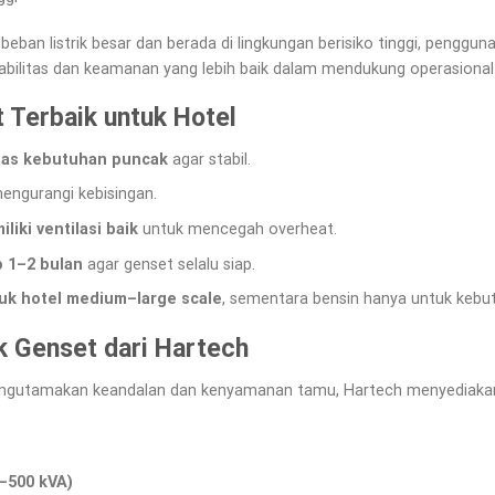
eban listrik besar dan berada di lingkungan berisiko tinggi, penggunaa
abilitas dan keamanan yang lebih baik dalam mendukung operasional 
 Terbaik untuk Hotel
atas kebutuhan puncak
agar stabil.
engurangi kebisingan.
iki ventilasi baik
untuk mencegah overheat.
p 1–2 bulan
agar genset selalu siap.
uk hotel medium–large scale
, sementara bensin hanya untuk kebu
 Genset dari Hartech
ngutamakan keandalan dan kenyamanan tamu, Hartech menyediakan 
0–500 kVA)