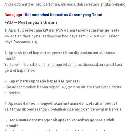
Anda optimal dari segi performa, efisiensi, dan investasi jangka panjang.
Baca juga :
Rekomendasi Kapasitas Genset yang Tepat
FAQ
–
Pertanyaan Umum
1. Apa itu perbedaan kW dan kVA dalam tabel kapasitas genset?
kW adalah daya nyata, sedangkan kVA daya semu. kVA = kW ÷ faktor
daya (biasanya 0,8).
2. Apakah tabel kapasitas genset bisa digunakan untuk semua
merk?
Ya, tabel ini bersifat umum, namun tetap harus disesuaikan spesifikasi
genset tiap merek.
3. Kapan harus upgrade kapasitas genset?
Jika ada tambahan beban seperti AC, pompa air, atau peralatan dapur
tambahan.
4. Apakah Hartech menyediakan instalasi dan pelatihan teknis?
Ya, termasuk pemasangan, pelatihan operator, dan perawatan berkala.
5. Bagaimana cara mengecek apakah kapasitas genset sudah
sesuai?