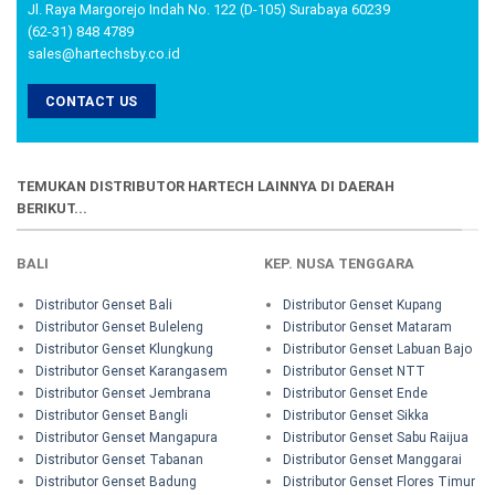
Jl. Raya Margorejo Indah No. 122 (D-105) Surabaya 60239
(62-31) 848 4789
sales@hartechsby.co.id
CONTACT US
TEMUKAN DISTRIBUTOR HARTECH LAINNYA DI DAERAH
BERIKUT...
BALI
KEP. NUSA TENGGARA
Distributor Genset Bali
Distributor Genset Kupang
Distributor Genset Buleleng
Distributor Genset Mataram
Distributor Genset Klungkung
Distributor Genset Labuan Bajo
Distributor Genset Karangasem
Distributor Genset NTT
Distributor Genset Jembrana
Distributor Genset Ende
Distributor Genset Bangli
Distributor Genset Sikka
Distributor Genset Mangapura
Distributor Genset Sabu Raijua
Distributor Genset Tabanan
Distributor Genset Manggarai
Distributor Genset Badung
Distributor Genset Flores Timur