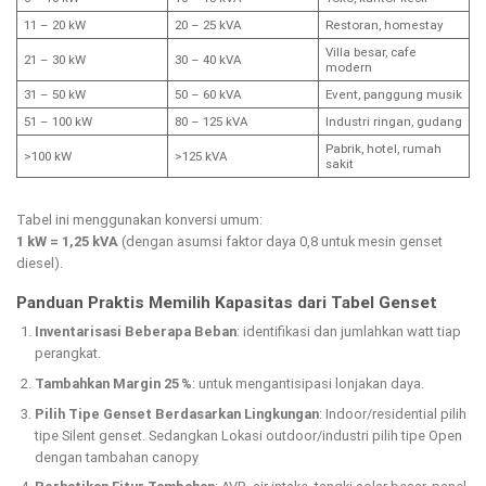
11 – 20 kW
20 – 25 kVA
Restoran, homestay
Villa besar, cafe
21 – 30 kW
30 – 40 kVA
modern
31 – 50 kW
50 – 60 kVA
Event, panggung musik
51 – 100 kW
80 – 125 kVA
Industri ringan, gudang
Pabrik, hotel, rumah
>100 kW
>125 kVA
sakit
Tabel ini menggunakan konversi umum:
1 kW = 1,25 kVA
(dengan asumsi faktor daya 0,8 untuk mesin genset
diesel).
Panduan Praktis Memilih Kapasitas dari Tabel Genset
Inventarisasi Beberapa Beban
: identifikasi dan jumlahkan watt tiap
perangkat.
Tambahkan Margin 25 %
: untuk mengantisipasi lonjakan daya.
Pilih Tipe Genset Berdasarkan Lingkungan
: Indoor/residential pilih
tipe Silent genset. Sedangkan Lokasi outdoor/industri pilih tipe Open
dengan tambahan canopy