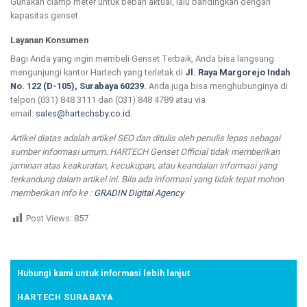
Gunakan clamp meter untuk beban aktual, lalu bandingkan dengan
kapasitas genset.
Layanan Konsumen
Bagi Anda yang ingin membeli Genset Terbaik, Anda bisa langsung
mengunjungi kantor Hartech yang terletak di
Jl. Raya Margorejo Indah
No. 122 (D-105), Surabaya 60239.
Anda juga bisa menghubunginya di
telpon (031) 848 3111 dan (031) 848 4789 atau via
email:
sales@hartechsby.co.id
.
Artikel diatas adalah artikel SEO dan ditulis oleh penulis lepas sebagai
sumber informasi umum. HARTECH Genset Official tidak memberikan
jaminan atas keakuratan, kecukupan, atau keandalan informasi yang
terkandung dalam artikel ini. Bila ada informasi yang tidak tepat mohon
memberikan info ke :
GRADIN Digital Agency
Post Views:
857
Hubungi kami untuk informasi lebih lanjut
HARTECH SURABAYA