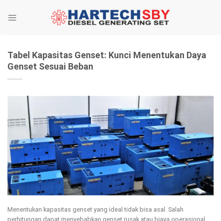
Skip
to
content
Tabel Kapasitas Genset: Kunci Menentukan Daya
Genset Sesuai Beban
Menentukan kapasitas genset yang ideal tidak bisa asal. Salah
perhitungan dapat menyebabkan genset rusak atau biaya operasional