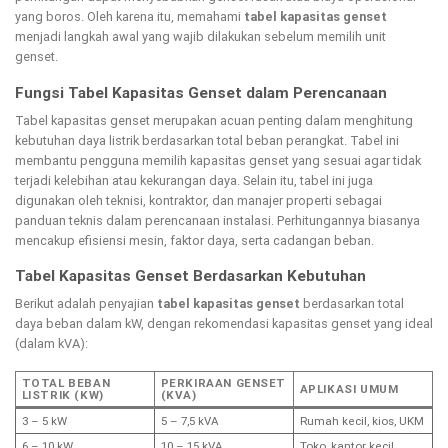
yang boros. Oleh karena itu, memahami
tabel kapasitas genset
menjadi langkah awal yang wajib dilakukan sebelum memilih unit
genset.
Fungsi Tabel Kapasitas Genset dalam Perencanaan
Tabel kapasitas genset merupakan acuan penting dalam menghitung
kebutuhan daya listrik berdasarkan total beban perangkat. Tabel ini
membantu pengguna memilih kapasitas genset yang sesuai agar tidak
terjadi kelebihan atau kekurangan daya. Selain itu, tabel ini juga
digunakan oleh teknisi, kontraktor, dan manajer properti sebagai
panduan teknis dalam perencanaan instalasi. Perhitungannya biasanya
mencakup efisiensi mesin, faktor daya, serta cadangan beban.
Tabel Kapasitas Genset Berdasarkan Kebutuhan
Berikut adalah penyajian
tabel kapasitas genset
berdasarkan total
daya beban dalam kW, dengan rekomendasi kapasitas genset yang ideal
(dalam kVA):
TOTAL BEBAN
PERKIRAAN GENSET
APLIKASI UMUM
LISTRIK (KW)
(KVA)
3 – 5 kW
5 – 7,5 kVA
Rumah kecil, kios, UKM
6 – 10 kW
10 – 15 kVA
Toko, kantor kecil