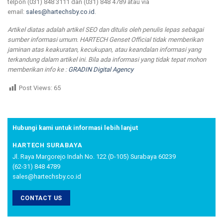
telpon (031) 848 3111 dan (031) 848 4789 atau via
email:
sales@hartechsby.co.id
.
Artikel diatas adalah artikel SEO dan ditulis oleh penulis lepas sebagai
sumber informasi umum. HARTECH Genset Official tidak memberikan
jaminan atas keakuratan, kecukupan, atau keandalan informasi yang
terkandung dalam artikel ini. Bila ada informasi yang tidak tepat mohon
memberikan info ke :
GRADIN Digital Agency
Post Views:
65
Hubungi kami untuk informasi lebih lanjut
HARTECH SURABAYA
Jl. Raya Margorejo Indah No. 122 (D-105) Surabaya 60239
(62-31) 848 4789
sales@hartechsby.co.id
CONTACT US