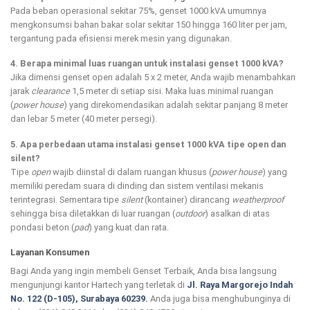
Pada beban operasional sekitar 75%, genset 1000 kVA umumnya
mengkonsumsi bahan bakar solar sekitar 150 hingga 160 liter per jam,
tergantung pada efisiensi merek mesin yang digunakan.
4. Berapa minimal luas ruangan untuk instalasi genset 1000 kVA?
Jika dimensi genset open adalah 5 x 2 meter, Anda wajib menambahkan
jarak
clearance
1,5 meter di setiap sisi. Maka luas minimal ruangan
(
power house
) yang direkomendasikan adalah sekitar panjang 8 meter
dan lebar 5 meter (40 meter persegi).
5. Apa perbedaan utama instalasi genset 1000 kVA tipe open dan
silent?
Tipe
open
wajib diinstal di dalam ruangan khusus (
power house
) yang
memiliki peredam suara di dinding dan sistem ventilasi mekanis
terintegrasi. Sementara tipe
silent
(kontainer) dirancang
weatherproof
sehingga bisa diletakkan di luar ruangan (
outdoor
) asalkan di atas
pondasi beton (
pad
) yang kuat dan rata.
Layanan Konsumen
Bagi Anda yang ingin membeli Genset Terbaik, Anda bisa langsung
mengunjungi kantor Hartech yang terletak di
Jl. Raya Margorejo Indah
No. 122 (D-105), Surabaya 60239.
Anda juga bisa menghubunginya di