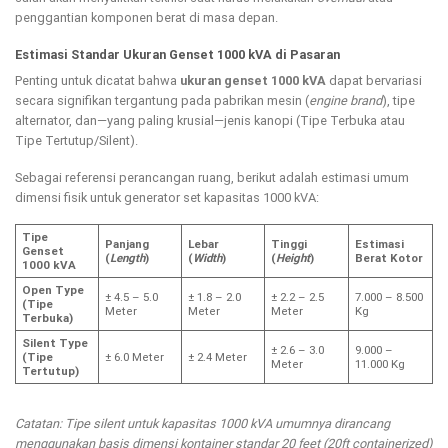
penggantian komponen berat di masa depan.
Estimasi Standar Ukuran Genset 1000 kVA di Pasaran
Penting untuk dicatat bahwa
ukuran genset 1000 kVA
dapat bervariasi
secara signifikan tergantung pada pabrikan mesin (
engine brand
), tipe
alternator, dan—yang paling krusial—jenis kanopi (Tipe Terbuka atau
Tipe Tertutup/Silent).
Sebagai referensi perancangan ruang, berikut adalah estimasi umum
dimensi fisik untuk generator set kapasitas 1000 kVA:
Tipe
Panjang
Lebar
Tinggi
Estimasi
Genset
(
Length
)
(
Width
)
(
Height
)
Berat Kotor
1000 kVA
Open Type
± 4.5 – 5.0
± 1.8 – 2.0
± 2.2 – 2.5
7.000 – 8.500
(Tipe
Meter
Meter
Meter
Kg
Terbuka)
Silent Type
± 2.6 – 3.0
9.000 –
(Tipe
± 6.0 Meter
± 2.4 Meter
Meter
11.000 Kg
Tertutup)
Catatan: Tipe silent untuk kapasitas 1000 kVA umumnya dirancang
menggunakan basis dimensi kontainer standar 20 feet (20ft containerized)