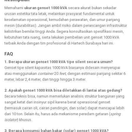
Memahami
ukuran genset 1000 kVA
secara akurat bukan sekadar
urusan estetika tata letak, melainkan prasyarat fundamental untuk
keselamatan operasional, kemudahan perawatan, dan umur panjang
mesin (durabilitas). Jangan ambil risiko dalam perancangan infrastruktur
kelistrikan bernilai tinggi Anda. Segera konsultasikan spesifikasi mesin,
kebutuhan tata ruang, serta lakukan pembelian unit genset 1000 kVA
terbaik Anda dengan tim profesional di Hartech Surabaya hari ini.
FAQ
1. Berapa ukuran genset 1000 kVA tipe silent secara umum?
Genset tipe silent kapasitas 1000 kVA biasanya didesain menyerupai
atau menggunakan
container
20
feet
, dengan estimasi panjang sekitar 6
meter, lebar 2,4 meter, dan tinggi hingga 3 meter.
2. Apakah genset 1000 kVA bisa diletakkan di lantai atas gedung?
Secara teknis bisa, namun memerlukan analisis struktur bangunan yang
sangat ketat dari insinyur sipil karena berat operasional genset
(termasuk cairan oli, cairan pendingin, dan solar) dapat mencapai lebih
dari 10 ton. Selain itu, harus ada mekanisme peredam getaran (
spring
isolator
) khusus.
3. Berapa konsumsi bahan bakar (solar) genset 1000 kVA?