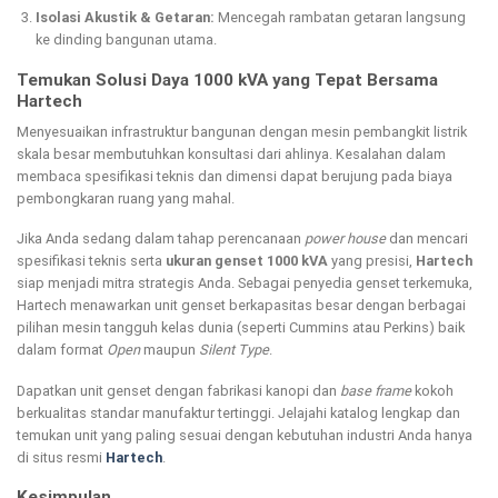
Isolasi Akustik & Getaran:
Mencegah rambatan getaran langsung
ke dinding bangunan utama.
Temukan Solusi Daya 1000 kVA yang Tepat Bersama
Hartech
Menyesuaikan infrastruktur bangunan dengan mesin pembangkit listrik
skala besar membutuhkan konsultasi dari ahlinya. Kesalahan dalam
membaca spesifikasi teknis dan dimensi dapat berujung pada biaya
pembongkaran ruang yang mahal.
Jika Anda sedang dalam tahap perencanaan
power house
dan mencari
spesifikasi teknis serta
ukuran genset 1000 kVA
yang presisi,
Hartech
siap menjadi mitra strategis Anda. Sebagai penyedia genset terkemuka,
Hartech menawarkan unit genset berkapasitas besar dengan berbagai
pilihan mesin tangguh kelas dunia (seperti Cummins atau Perkins) baik
dalam format
Open
maupun
Silent Type
.
Dapatkan unit genset dengan fabrikasi kanopi dan
base frame
kokoh
berkualitas standar manufaktur tertinggi. Jelajahi katalog lengkap dan
temukan unit yang paling sesuai dengan kebutuhan industri Anda hanya
di situs resmi
Hartech
.
Kesimpulan