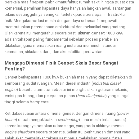
berskala masif seperti pabrik manufaktur, rumah sakit, hingga pusat data
komersial, pemilihan kapasitas daya hanyalah langkah awal. Tantangan
teknis sesungguhnya seringkali terletak pada persiapan infrastruktur
fisik. Mengakomodasi mesin dengan daya sebesar 1 megawatt
membutuhkan perencanaan arsitektural dan mekanikal yang matang.
Oleh karena itu, mengetahui secara pasti
ukuran genset 1000 kVA
adalah tahapan paling fundamental sebelum proses pembelian
dilakukan, guna memastikan ruang instalasi memenuhi standar
keamanan, sirkulasi udara, dan aksesibilitas perawatan.
Mengapa Dimensi Fisik Genset Skala Besar Sangat
Penting?
Genset berkapasitas 1000 kVA bukanlah mesin yang dapat diletakkan di
sembarang sudut ruangan. Mesin diesel industri (
industrial diesel
engine
) beserta alternator sebesar ini menghasilkan getaran mekanis,
emisi gas buang, dan pelepasan panas (
heat dissipation
) yang sangat
tinggi selama beroperasi.
Ketidaksesuaian antara dimensi genset dengan dimensi ruang (
power
house
) dapat mengakibatkan
overheating
(suhu mesin terlalu panas)
karena kurangnya pasokan udara segar, yang pada akhirnya memicu
engine shutdown
secara otomatis. Selain itu, perhitungan dimensi yang
salah akan menyulitkan teknisi saat harus melakukan
overhaul
atau