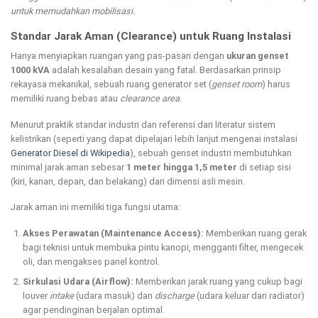
untuk memudahkan mobilisasi.
Standar Jarak Aman (Clearance) untuk Ruang Instalasi
Hanya menyiapkan ruangan yang pas-pasan dengan
ukuran genset
1000 kVA
adalah kesalahan desain yang fatal. Berdasarkan prinsip
rekayasa mekanikal, sebuah ruang generator set (
genset room
) harus
memiliki ruang bebas atau
clearance area
.
Menurut praktik standar industri dan referensi dari literatur sistem
kelistrikan (seperti yang dapat dipelajari lebih lanjut mengenai instalasi
Generator Diesel di Wikipedia
), sebuah genset industri membutuhkan
minimal jarak aman sebesar
1 meter hingga 1,5 meter
di setiap sisi
(kiri, kanan, depan, dan belakang) dari dimensi asli mesin.
Jarak aman ini memiliki tiga fungsi utama:
Akses Perawatan (Maintenance Access):
Memberikan ruang gerak
bagi teknisi untuk membuka pintu kanopi, mengganti filter, mengecek
oli, dan mengakses panel kontrol.
Sirkulasi Udara (Airflow):
Memberikan jarak ruang yang cukup bagi
louver
intake
(udara masuk) dan
discharge
(udara keluar dari radiator)
agar pendinginan berjalan optimal.